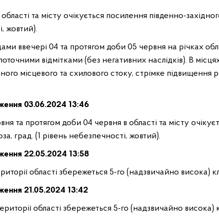
бласті та місту очікується посилення південно-західного 
і, жовтий).
дами ввечері 04 та протягом доби 05 червня на річках об
ад поточними відмітками (без негативних наслідків). В міс
ого місцевого та схилового стоку, стрімке підвищення р
ження 03
.06.2024 13:46
рвня та протягом доби 04 червня в області та місту очіку
оза, град. (1 рівень небезпечності, жовтий).
ження
22
.05.2024 13:58
ериторії області збережеться 5-го (надзвичайно висока) 
ження
21
.05.2024 13:42
 території області збережеться 5-го (надзвичайно висока