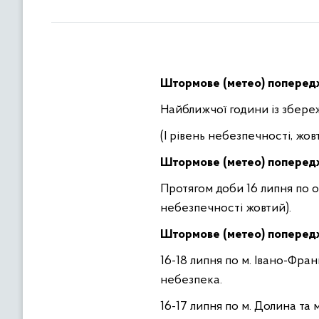
Штормове (метео) попере
Найближчої години із збереже
(I рівень небезпечності, жов
Штормове (метео) попере
Протягом доби 16 липня по обл
небезпечності жовтий).
Штормове (метео) поперед
16-18 липня по м. Івано-Фра
небезпека.
16-17 липня по м. Долина та