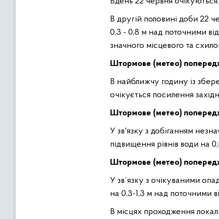
Вдень 22 червня очікуються: 
В другiй половинi доби 22 ч
0,3 - 0,8 м над поточними 
значного мiсцевого та схило
Штормове (метео) попере
В найближчу годину
із збер
очікується посилення західно
Штормове (метео) попере
У зв'язку з добiганням незна
пiдвищення рiвнiв води на 0,
Штормове (метео) попере
У зв´язку з очiкуваними опа
на 0,3-1,3 м над поточними в
В мiсцях проходження локал