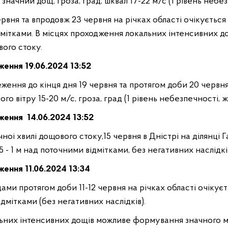
значний дощ, гроза, град, шквал 17-22 м/с (1 рівень небез
ервня та впродовж 23 червня на рiчках області очiкується
вiдмiтками. В мiсцях проходження локальних iнтенсивних
вого стоку.
дження
19
.
06.2024 13:52
еження до кінця дня 19 червня та протягом доби 20 червня
го вітру 15-20 м/с, гроза, град (1 рівень небезпечності, ж
дження
14
.
06.2024 13:52
чноi хвилi дощового стоку,15 червня в Днiстрi на дiлянцi 
5 - 1 м над поточними вiдмiтками, без негативних наслiдкi
дження
11
.
06.2024 13:34
дами протягом доби 11-12 червня на рiчках області очiкує
ідмітками (без негативних наслiдкiв).
ьних iнтенсивних дощiв можливе формування значного мi