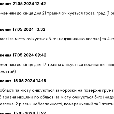
ження
21
.05.2024 12:42
женням до кінця дня 21 травня очікується гроза, град (1 р
дження
17
.05.2024 13:32
ласті та місту очікується 5-го (надзвичайно висока) та 4-
дження
17
.05.2024 09:42
женням до кінця дня 17 травня очікується посилення півд
 жовтий).
дження
15
.05.2024 14:15
 області та місту очікуються заморозки на поверхні грунту
8 травня місцями по області та місту очікується 5-го (над
езпека. 2 рівень небезпечності, помаранчевий та 1 жовти
дження
15
.05.2024 11:52