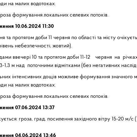
оди на малих водотоках.
гроза формування локальних селевих потокiв.
ження 1
0.
06.2024 11:30
я та протягом доби 11 червня по області та місту очікуєть
1 рівень небезпечності, жовтий).
адами ввечерi 10 та протягом доби 11-12 червня на рiчк
3-1,3 м над поточними відмітками (без негативних наслiдк
ьних iнтенсивних дощiв можливе формування значного мi
оди на малих водотоках.
гроза формування локальних селевих потокiв.
дження
07.
06.2024 13:37
ється: гроза, град, посилення західного вітру 15-20 м/с (
дження
04
.06.2024 13:46