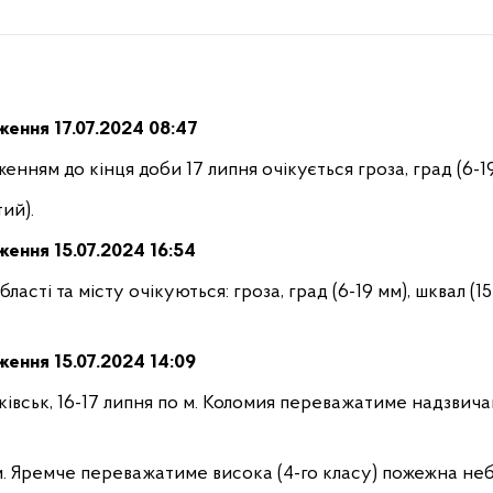
дження
17
.
07.2024 08:47
нням до кінця доби 17 липня очікується гроза, град (6-19
тий).
дження
15
.
07.2024 16:54
асті та місту очікуються: гроза, град (6-19 мм), шквал (15-
ження 15
.
07.2024 14:09
нківськ, 16-17 липня по м. Коломия переважатиме надзвича
 м. Яремче переважатиме висока (4-го класу) пожежна не