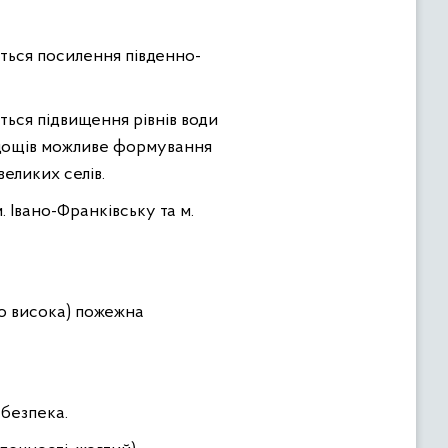
ється посилення південно-
ється підвищення рівнів води
х дощів можливе формування
великих селів.
. Івано-Франківську та м.
йно висока) пожежна
ебезпека.