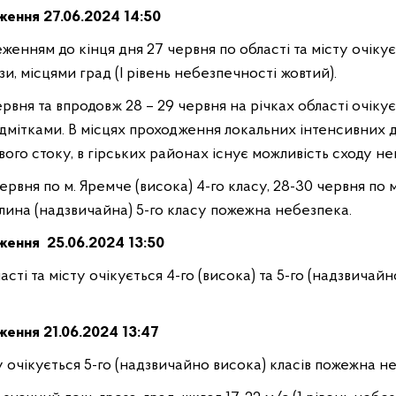
дження
27
.
06.2024 14:50
женням до кінця дня 27 червня по області та місту очіку
ози, місцями град (І рівень небезпечності жовтий).
ервня та впродовж 28 – 29 червня на річках області очіку
 відмітками. В місцях проходження локальних інтенсивни
вого стоку, в гірських районах існує можливість сходу не
ервня по м. Яремче (висока) 4-го класу, 28-30 червня по м
олина (надзвичайна) 5-го класу пожежна небезпека.
дження
25
.
06.2024 13:50
асті та місту очікується 4-го (висока) та 5-го (надзвича
ження 21
.
06.2024 13:47
ту очікується 5-го (надзвичайно висока) класів пожежна н