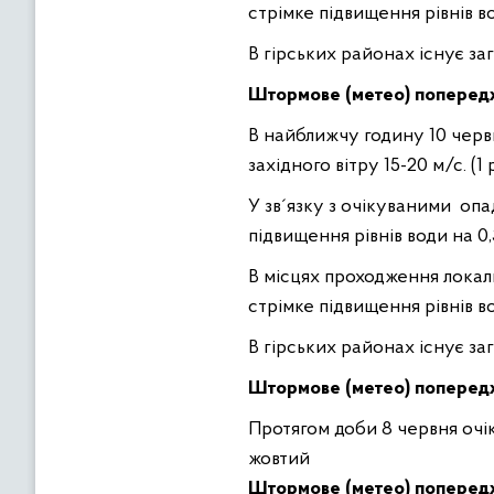
стрiмке пiдвищення рiвнiв в
В гiрських районах iснує за
Штормове (метео) поперед
В найближчу годину 10 червн
західного вітру 15-20 м/с. (
У зв´язку з очiкуваними оп
підвищення рiвнiв води на 0,
В мiсцях проходження локал
стрiмке пiдвищення рiвнiв в
В гiрських районах iснує за
Штормове (метео) попере
Протягом доби 8 червня очіку
жовтий
Штормове (метео) попере