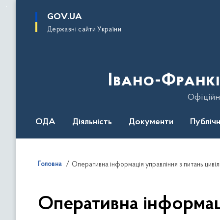
до
основного
GOV.UA
вмісту
Державні сайти України
Івано-Франкі
Офіційн
ОДА
Діяльність
Документи
Публічн
Головна
Оперативна інформація управління з питань циві
Оперативна інформац