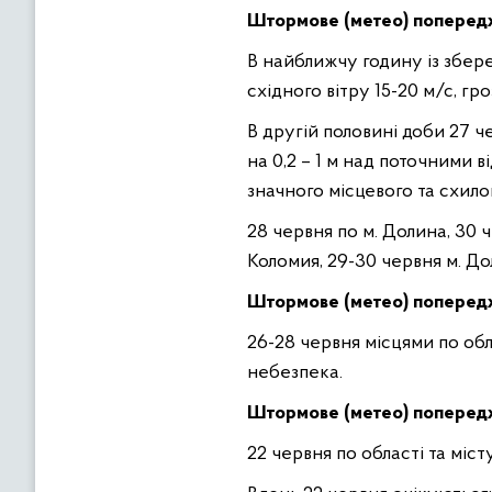
Штормове (метео) попере
В найближчу годину із збере
східного вітру 15-20 м/с, гр
В другій половині доби 27 ч
на 0,2 – 1 м над поточними
значного місцевого та схило
28 червня по м. Долина, 30 ч
Коломия, 29-30 червня м. Д
Штормове (метео) попере
26-28 червня місцями по обл
небезпека.
Штормове (метео) поперед
22 червня по області та міс