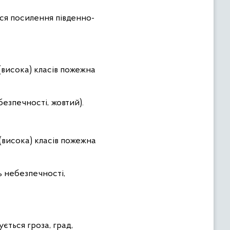
ься посилення південно-
 (висока) класів пожежна
безпечності, жовтий).
 (висока) класів пожежна
нь небезпечності,
ється гроза, град,