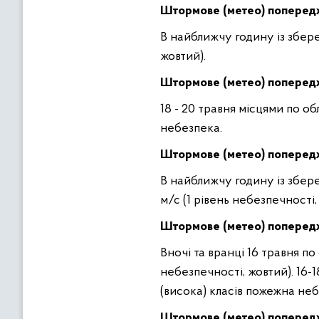
Штормове (метео) поперед
В найближчу годину із збере
жовтий).
Штормове (метео) попере
18 - 20 травня місцями по об
небезпека.
Штормове (метео) попере
В найближчу годину із збере
м/с (1 рівень небезпечності,
Штормове (метео) попере
Вночі та вранці 16 травня по
небезпечності, жовтий). 16-1
(висока) класів пожежна неб
Штормове (метео) попере