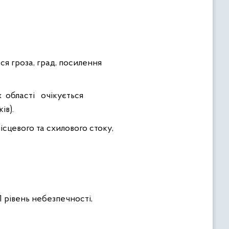
ся гроза, град, посилення
ах області очiкується
iв).
сцевого та схилового стоку,
1 рівень небезпечності,