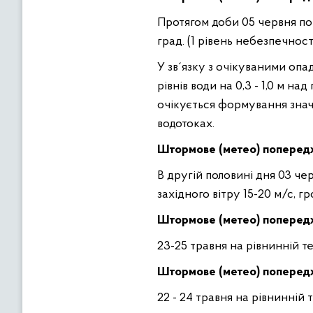
Протягом доби 05 червня по о
град. (1 рівень небезпечност
У зв´язку з очікуваними опа
рівнів води на 0,3 - 1,0 м н
очікується формування значн
водотоках.
Штормове (метео) поперед
В другій половині дня 03 че
західного вітру 15-20 м/с, гр
Штормове (метео) поперед
23-25 травня на рівнинній т
Штормове (метео) поперед
22 - 24 травня на рівнинній