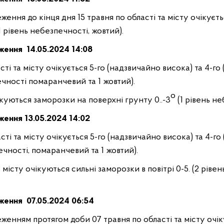
ження до кінця дня 15 травня по області та місту очікуєт
(1 рівень небезпечності, жовтий).
дження
14
.05.2024 14:08
сті та місту очікується 5-го (надзвичайно висока) та 4-го
чності помаранчевий та 1 жовтий).
о
ікуються заморозки на поверхні грунту 0..-3
(1 рівень
не
ження 13
.05.2024 14:02
сті та місту очікується 5-го (надзвичайно висока) та 4-го
ечності, помаранчевий та 1 жовтий).
а місту очікуються сильні заморозки в повітрі 0-5. (2 ріве
дження
07
.05.2024 06:54
женням протягом доби 07 травня по області та місту очіку