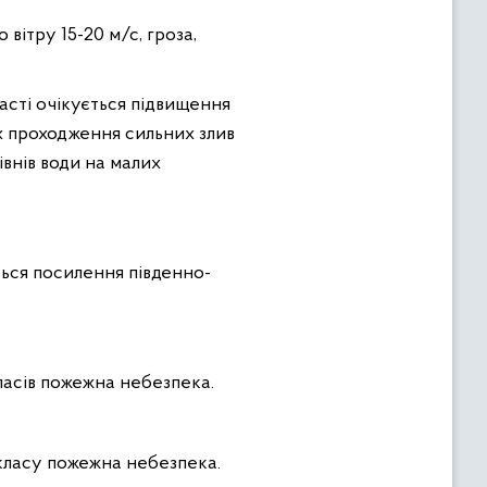
вітру 15-20 м/с, гроза,
ласті очікується підвищення
цях проходження сильних злив
івнів води на малих
ється посилення південно-
класів пожежна небезпека.
) класу пожежна небезпека.