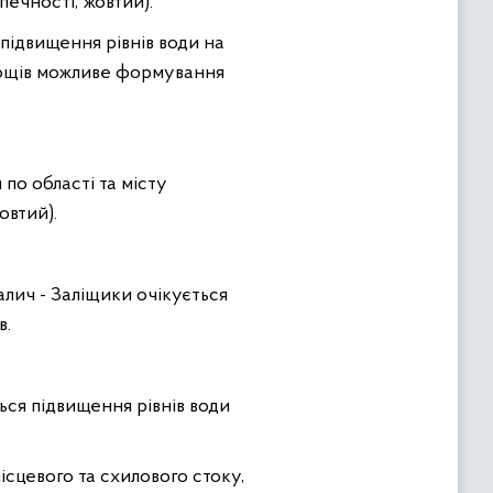
печності, жовтий).
 пiдвищення рiвнiв води на
 дощiв можливе формування
 по області та місту
овтий).
Галич - Залiщики очiкується
в.
ться підвищення рiвнiв води
сцевого та схилового стоку,