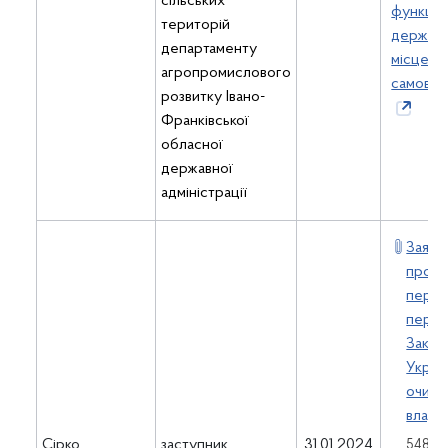
сільських
функцій
територій
держави
департаменту
місцево
агропромислового
самовря
розвитку Івано-
Франківської
обласної
державної
адміністрації
Заява
прове
перев
перед
Закон
Украї
очищ
влади
Сірко
заступник
31.01.2024
548.33