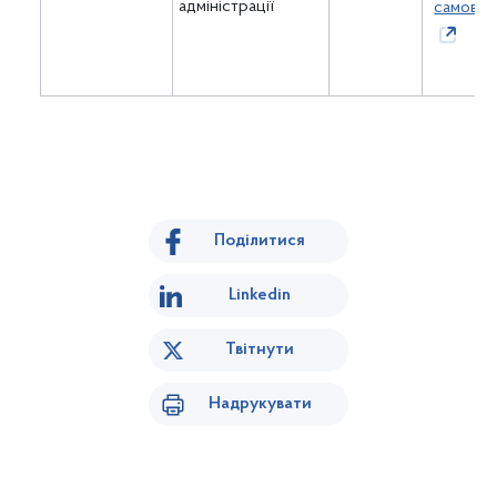
адміністрації
самовря
Поділитися
Linkedin
Твітнути
Надрукувати