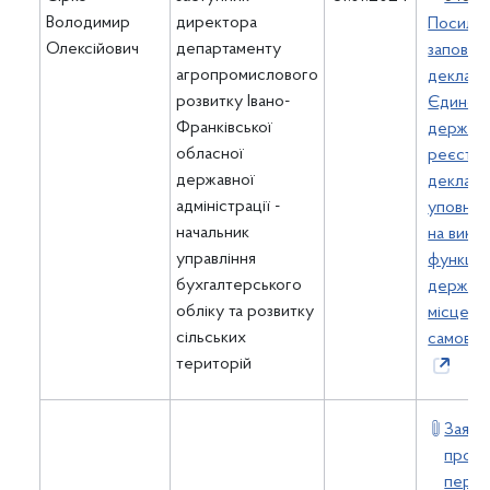
Володимир
директора
Посилан
Олексійович
департаменту
заповне
агропромислового
деклара
розвитку Івано-
Єдином
Франківської
держав
обласної
реєстрі
державної
декларац
адміністрації -
уповно
начальник
на вико
управління
функцій
бухгалтерського
держави
обліку та розвитку
місцево
сільських
самовря
територій
Заява
прове
перев