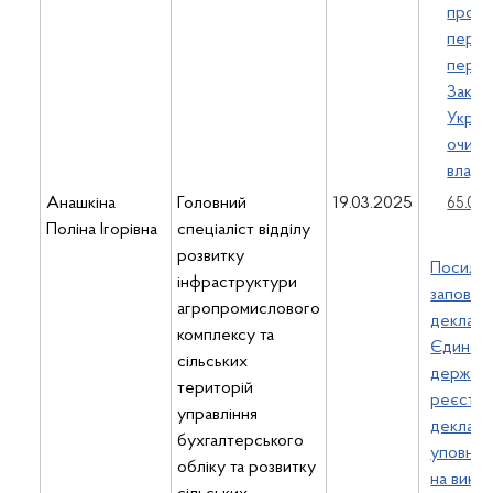
прове
перев
перед
Закон
Украї
очищ
влади
Анашкіна
Головний
19.03.2025
65.01 К
Поліна Ігорівна
спеціаліст відділу
розвитку
Посилан
інфраструктури
заповне
агропромислового
деклара
комплексу та
Єдином
сільських
держав
територій
реєстрі
управління
декларац
бухгалтерського
уповно
обліку та розвитку
на вико