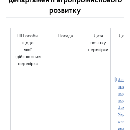
департаменті агропромислового
розвитку
ПІП особи,
Посада
Дата
Доку
щодо
початку
якої
перевірки
здійснюється
перевірка
Заява
прове
перев
перед
Закон
Украї
очищ
влади