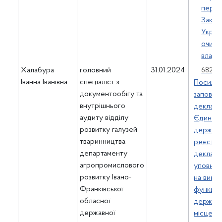
перед
Закон
Украї
очищ
влади
Халабура
головний
31.01.2024
682.54
Іванна Іванівна
спеціаліст з
Посилан
документообігу та
заповне
внутрішнього
деклара
аудиту відділу
Єдином
розвитку галузей
держав
тваринництва
реєстрі
департаменту
декларац
агропромислового
уповно
розвитку Івано-
на вико
Франківської
функцій
обласної
держави
державної
місцево