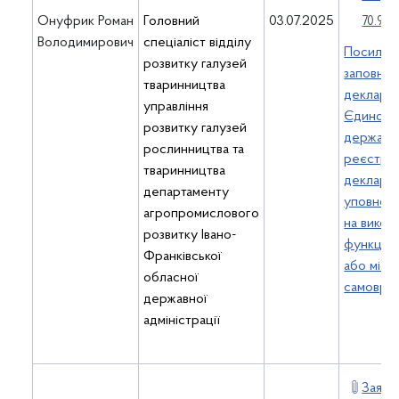
Онуфрик Роман
Головний
03.07.2025
70.96 К
Володимирович
спеціаліст відділу
Посиланн
розвитку галузей
заповне
тваринництва
декларац
управління
Єдином
розвитку галузей
державн
рослинництва та
реєстрі
тваринництва
декларац
департаменту
уповнов
агропромислового
на викон
розвитку Івано-
функцій
Франківської
або місц
обласної
самовряд
державної
адміністрації
Заява