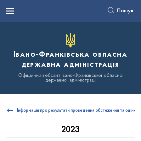
до
основного
Пошук
вмісту
Menu
Івано-Франківська обласна
державна адміністрація
Офіційний вебсайт Івано-Франківської обласної
державної адміністрації
Інформація про результати проведення обстеження та оцінки сту
2023