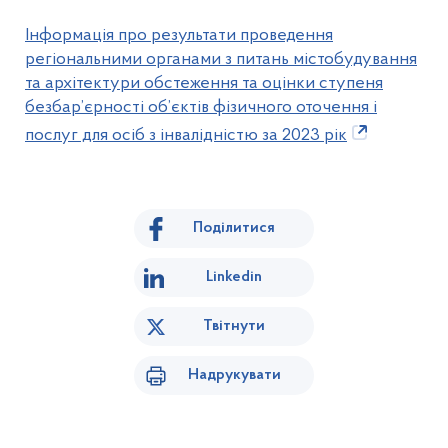
Інформація про результати проведення
регіональними органами з питань містобудування
та архітектури обстеження та оцінки ступеня
безбар’єрності об’єктів фізичного оточення і
послуг для осіб з інвалідністю за 2023 рік
Поділитися
Linkedin
Твітнути
Надрукувати