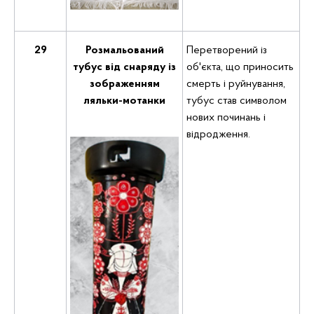
29
Розмальований
Перетворений із
тубус від снаряду із
об'єкта, що приносить
зображенням
смерть і руйнування,
ляльки-мотанки
тубус став символом
нових починань і
відродження.