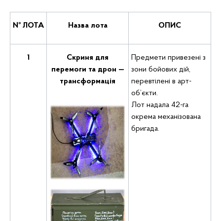
№
ЛОТА
Назва лота
ОПИС
1
Скриня для
Предмети привезені з
перемоги та дрон —
зони бойових дій,
трансформація
перевтілені в арт-
об’єкти.
Лот надала 42-га
окрема механізована
бригада.