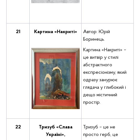
21
Картина «Накриті»
Автор: Юрій
Боринець.
Картина «Накриті» –
це витвір у стилі
абстрактного
експресіонізму, який
одразу занурює
глядача у глибокий і
дещо містичний
простір.
22
Тризуб «Слава
Тризуб – це не
Україні»,
просто герб, це