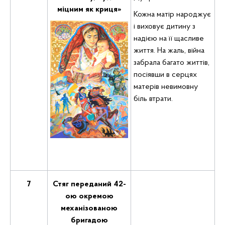
міцним як криця»
Кожна матір народжує
і виховує дитину з
надією на її щасливе
життя. На жаль, війна
забрала багато життів,
посіявши в серцях
матерів невимовну
біль втрати.
7
Стяг переданий 42-
ою окремою
механізованою
бригадою