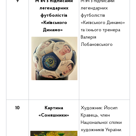
9
М’яч з підписами
М’яч з підписами
легендарних
легендарних
футболістів
футболістів
«Київського
«Київського Динамо»
Динамо»
та їхнього тренера
Валерія
Лобановського
10
Картина
Художник: Йосип
«Соняшники»
Кравець, член
Національної спілки
художників України.