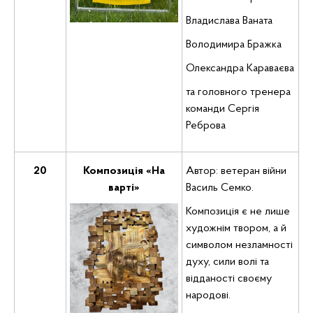
Владислава Ваната
Володимира Бражка
Олександра Караваєва
та головного тренера
команди Сергія
Реброва
20
Композиція «На
Автор: ветеран війни
варті»
Василь Семко.
Композиція є не лише
художнім твором, а й
символом незламності
духу, сили волі та
відданості своєму
народові.