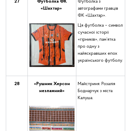
27
Футболка ФК
Футболка з
«Шахтар»
автографами гравців
ФК «Шахтар».
Ця футболка – символ
сучасної історії
«гірників», пам’ятка
про одну з
найяскравіших епох
українського футболу.
28
«Рушник Херсон
Майстриня: Розалія
незламний»
Боднарчук з міста
Калуша.