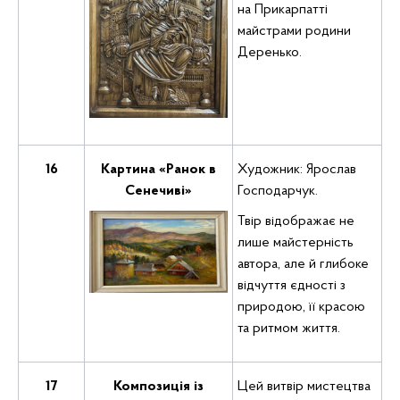
на Прикарпатті
майстрами родини
Деренько.
16
Картина «Ранок в
Художник: Ярослав
Сенечиві»
Господарчук.
Твір відображає не
лише майстерність
автора, але й глибоке
відчуття єдності з
природою, її красою
та ритмом життя.
17
Композиція із
Цей витвір мистецтва