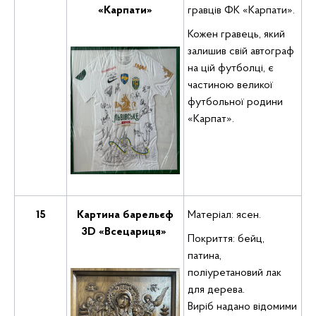
«Карпати»
гравців ФК «Карпати».
Кожен гравець, який
залишив свій автограф
на цій футболці, є
частиною великої
футбольної родини
«Карпат».
15
Картина барельєф
Матеріал: ясен.
3D «Всецариця»
Покриття: бейц,
патина,
поліуретановий лак
для дерева.
Виріб надано відомими