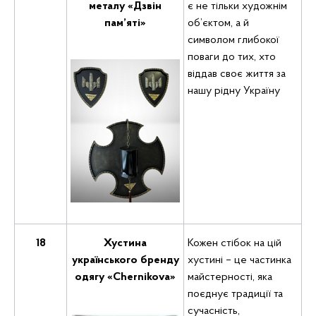
металу «Дзвін
є не тільки художнім
пам’яті»
об’єктом, а й
символом глибокої
поваги до тих, хто
віддав своє життя за
нашу рідну Україну
18
Хустина
Кожен стібок на цій
українського бренду
хустині – це частинка
одягу «Chernikova»
майстерності, яка
поєднує традиції та
сучасність,