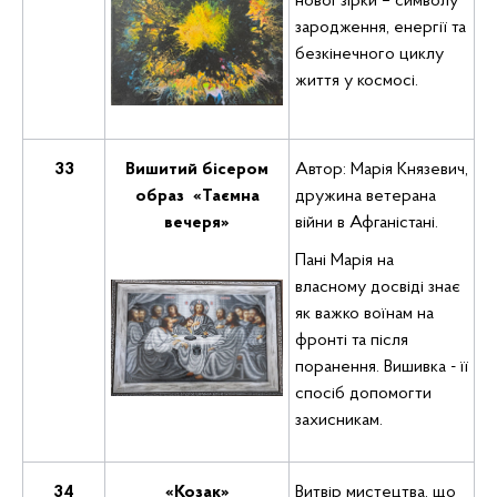
нової зірки – символу
зародження, енергії та
безкінечного циклу
життя у космосі.
33
Вишитий бісером
Автор: Марія Князевич,
образ «Таємна
дружина ветерана
вечеря»
війни в Афганістані.
Пані Марія на
власному досвіді знає
як важко воїнам на
фронті та після
поранення. Вишивка - її
спосіб допомогти
захисникам.
34
«Козак»
Витвір мистецтва, що