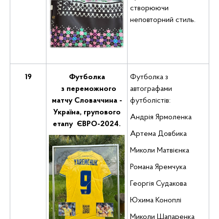
створюючи
неповторний стиль.
19
Футболка
Футболка з
з переможного
автографами
матчу Словаччина -
футболістів:
Україна, групового
Андрія Ярмоленка
етапу ЄВРО-2024.
Артема Довбика
Миколи Матвієнка
Романа Яремчука
Георгія Судакова
Юхима Коноплі
Миколи Шапаренка