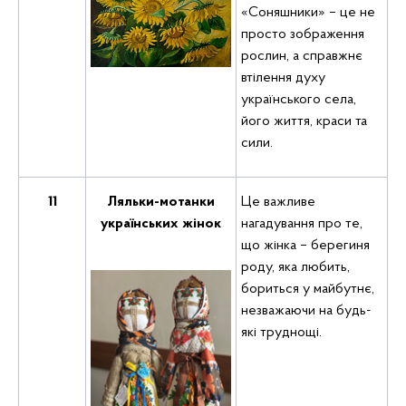
«Соняшники» – це не
просто зображення
рослин, а справжнє
втілення духу
українського села,
його життя, краси та
сили.
11
Ляльки-мотанки
Це важливе
українських жінок
нагадування про те,
що жінка – берегиня
роду, яка любить,
бориться у майбутнє,
незважаючи на будь-
які труднощі.