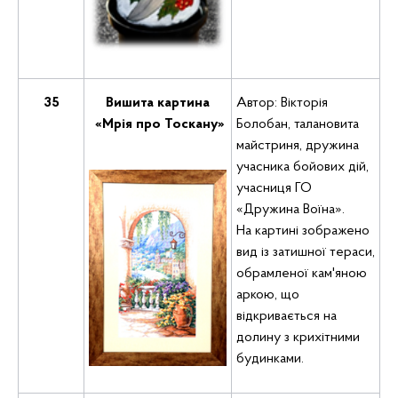
35
Вишита картина
Автор: Вікторія
«Мрія про Тоскану»
Болобан, талановита
майстриня, дружина
учасника бойових дій,
учасниця ГО
«Дружина Воїна».
На картині зображено
вид із затишної тераси,
обрамленої кам'яною
аркою, що
відкривається на
долину з крихітними
будинками.