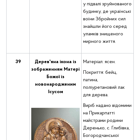
у підвалі зруйнованого
будинку, де українські
воїни Збройних сил
знайшли його серед
уламків знищеного
мирного життя.
39
Дерев'яна ікона із
Матеріал: ясен.
зображенням Матері
Покриття: бейц,
Божої із
патина,
новонародженим
поліуретановий лак
Ісусом
для дерева.
Виріб надано відомими
на Прикарпатті
майстрами родини
Деренько, с. Глибівка,
Богородчанської