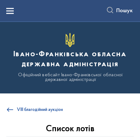
до
основного
Пошук
вмісту
Menu
Івано-Франківська обласна
державна адміністрація
Офіційний вебсайт Івано-Франківської обласної
державної адміністрації
VІIІ благодійний аукціон
Список лотів