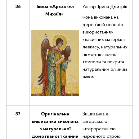
36
Ікона «Архангел
Автор: Ірина Дмитрів.
Михаїл»
Ікона виконана на
дерев’яній основі з
використанням
класичних матеріалів:
левкасу, натуральних
пігментів і яєчної
темпери та покрита
натуральним олійним
лаком.
37
Оригінальна
Вишиванка є
вишиванка виконана
авторською
з натуральної
інтерпретацією
домотканої тканини
народного строю