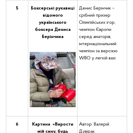
5
Боксерські рукавиці
Денис Берінчик –
відомого
срібний призер
українського
Олімпійських ігор,
боксера Дениса
чемпіон Європи
Берінчика
серед аматорів,
інтернаціональний
чемпіон за версією
WBO у легкій вазі.
6
Картина «Вирости
Автор: Валерій
мій сину, будь
Дувірак.