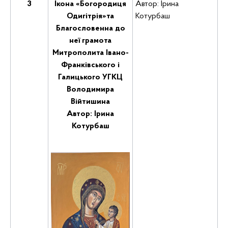
3
Ікона «Богородиця
Автор: Ірина
Одигітрія»
та
Котурбаш
Благословенна до
неї грамота
Митрополита Івано-
Франківського і
Галицького УГКЦ
Володимира
Війтишина
Автор: Ірина
Котурбаш