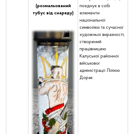
(розмальований
поєднує в собі
тубус від снаряду)
елементи
національної
символіки та сучасної
художньої виразності,
створений
працівницею
Калуської районної
військової
адміністрації Лілією
Дорак.