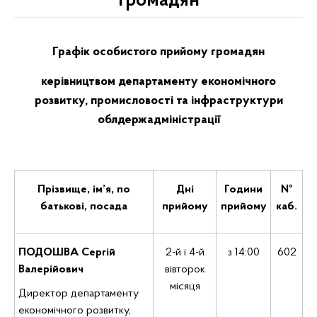
громадян
Графік особистого прийому громадян
керівництвом департаменту економічного
розвитку, промисловості та інфраструктури
облдержадміністрації
Прізвище, ім’я, по
Дні
Години
№
батькові, посада
прийому
прийому
каб.
ПОДОШВА Сергій
2-й і 4-й
з 14:00
602
Валерійович
вівторок
місяця
Директор департаменту
економічного розвитку,