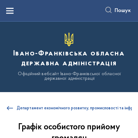
до
основного
Пошук
вмісту
Menu
Івано-Франківська обласна
державна адміністрація
Офіційний вебсайт Івано-Франківської обласної
державної адміністрації
Департамент економічного розвитку, промисловості та інфра
Графік особистого прийому