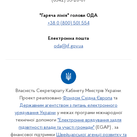
(0342) 55-20-07
"Гаряча лінія" голови ОДА
+38 0 (800) 501 554
Електронна пошта
oda@if.gov.ua
Власність Секретаріату Кабінету Міністрів України.
Проект реалізовано
Фондом Східна Європа
та
Державним агентством з питань електронного
урядування України
у межах програми міжнародної
технічної допомоги
"Електронне врядування задля
підзвітності влади та участі громади"
(EGAP) , за
фінансової підтримки
Швейцарської агенції розвитку та