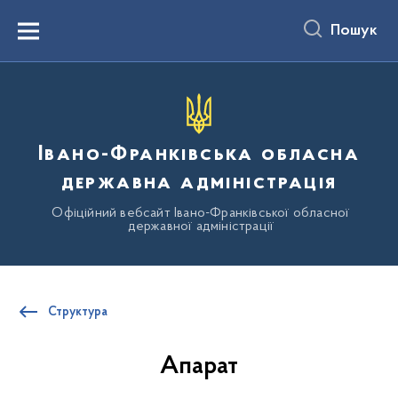
до
основного
Пошук
вмісту
Menu
Івано-Франківська обласна
державна адміністрація
Офіційний вебсайт Івано-Франківської обласної
державної адміністрації
Структура
Апарат