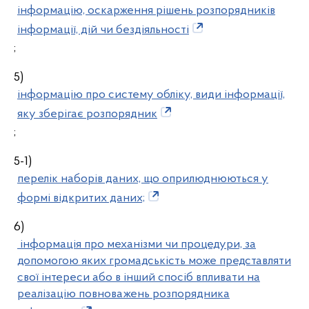
інформацію, оскарження рішень розпорядників
інформації, дій чи бездіяльності
;
5)
інформацію про систему обліку, види інформації,
яку зберігає розпорядник
;
5-1)
перелік наборів даних, що оприлюднюються у
формі відкритих даних;
6)
інформація про механізми чи процедури, за
допомогою яких громадськість може представляти
свої інтереси або в інший спосіб впливати на
реалізацію повноважень розпорядника