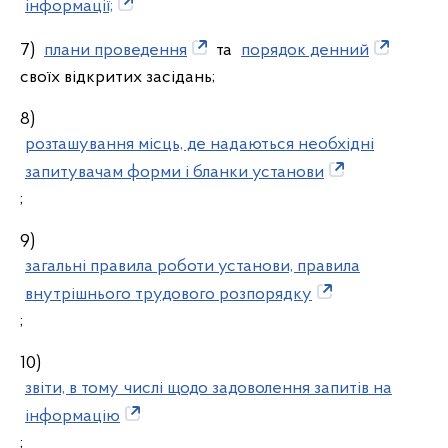
інформації;
7)
плани проведення
та
порядок денний
своїх відкритих засідань;
8)
розташування місць, де надаються необхідні
запитувачам форми і бланки установи
;
9)
загальні правила роботи установи, правила
внутрішнього трудового розпорядку
;
10)
звіти, в тому числі щодо задоволення запитів на
інформацію
;