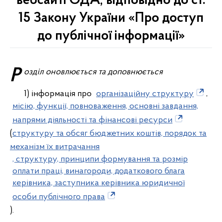
вебсайті ОДА, відповідно до ст.
15 Закону України «Про доступ
до публічної інформації»
Розділ оновлюється та доповнюється
1) інформація про
організаційну структуру
,
місію, функції, повноваження, основні завдання,
напрями діяльності та фінансові ресурси
(
структуру та обсяг бюджетних коштів, порядок та
механізм їх витрачання
, структуру, принципи формування та розмір
оплати праці, винагороди, додаткового блага
керівника, заступника керівника юридичної
особи публічного права
).