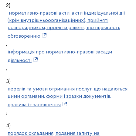
2)
нормативно-правові акти, акти індивідуальної дії
(крім внутрішньоорганізаційних), прийняті
розпорядником, проекти рішень, що підлягають
обговоренню
,
інформація про нормативно-правові засади
діяльності
;
3)
перелік та умови отримання послуг, що надаються
цими органами, форми і зразки документів,
правила їх заповнення
;
4)
порядок складання, подання запиту на