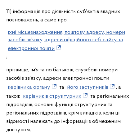
11) інформація про діяльність суб'єктів владних
повноважень, а саме про:
їхні місцезнаходження, поштову адресу, номери
засобів зв’язку, адреси офіційного веб-сайту та
електронної пошти
;
прізвище, ім’я та по батькові, службові номери
засобів зв’язку, адреси електронної пошти
керівника органу
та
його заступників
, а
також
керівників структурних
та регіональних
підрозділів, основні функції структурних та
регіональних підрозділів, крім випадків, коли ці
відомості належать до інформації з обмеженим
доступом;