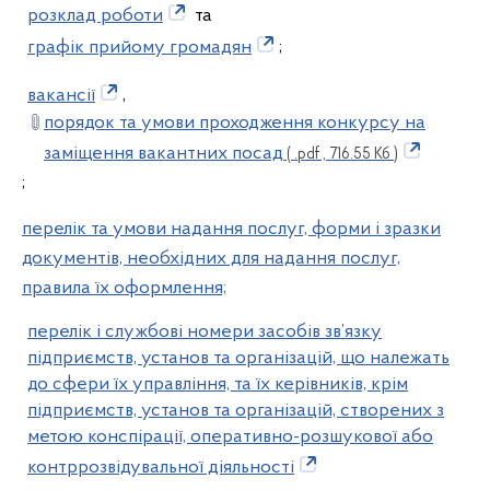
розклад роботи
та
графік прийому громадян
;
вакансії
,
порядок та умови проходження конкурсу на
заміщення вакантних посад
( .pdf , 716.55 Кб )
;
перелік та умови надання послуг, форми і зразки
документів, необхідних для надання послуг,
правила їх оформлення;
перелік і службові номери засобів зв’язку
підприємств, установ та організацій, що належать
до сфери їх управління, та їх керівників, крім
підприємств, установ та організацій, створених з
метою конспірації, оперативно-розшукової або
контррозвідувальної діяльності