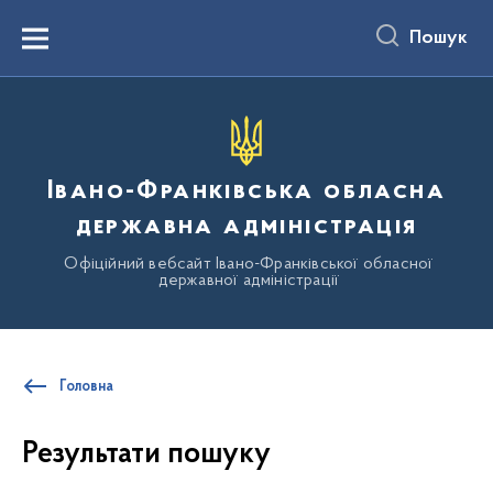
до
основного
Пошук
вмісту
Menu
Івано-Франківська обласна
державна адміністрація
Офіційний вебсайт Івано-Франківської обласної
державної адміністрації
Головна
Результати пошуку