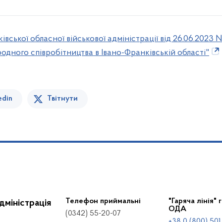
вської обласної військової адміністрації від 26.06.202
одного співробітництва в Івано-Франківській області"
edin
Твітнути
Телефон приймальні
"Гаряча лінія" 
дміністрація
ОДА
(0342) 55-20-07
+38 0 (800) 501