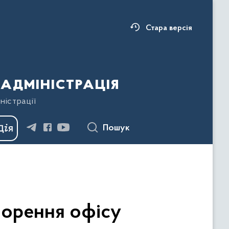
Стара версія
адміністрація
ністрації
Пошук
ворення офісу