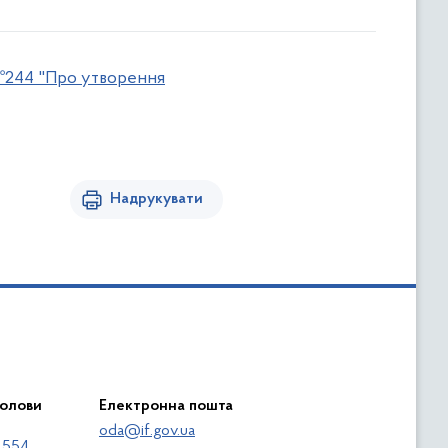
3 №244 "Про утворення
Надрукувати
голови
Електронна пошта
oda@if.gov.ua
 554