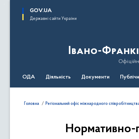
до
основного
GOV.UA
вмісту
Державні сайти України
Івано-Франкі
Офіційн
ОДА
Діяльність
Документи
Публічн
Головна
Регіональний офіс міжнародного співробітництв
Нормативно-п