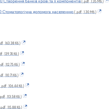
 Створення банків крові та її компонентів
( .pdf , 1.35 Мб )
0 Стоматологічна допомога населенню
( .pdf , 1.30 Мб )
df , 163.38 Кб )
df , 139.74 Кб )
pdf , 112.75 Кб )
df , 110.71 Кб )
 .pdf , 106.44 Кб )
.pdf , 113.58 Кб )
.pdf , 115.88 Кб )