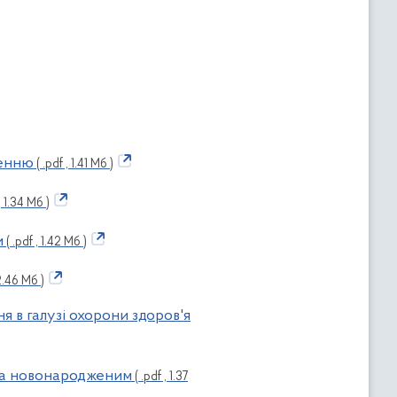
ленню
( .pdf , 1.41 Мб )
, 1.34 Мб )
и
( .pdf , 1.42 Мб )
 2.46 Мб )
 в галузі охорони здоров'я
 та новонародженим
( .pdf , 1.37