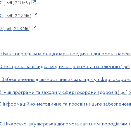
30
( .pdf , 2.17 Мб )
20
( .pdf , 2.22 Мб )
0
( .pdf , 2.23 Мб )
0 Багатопрофільна стаціонарна медична допомога насе
0 Екстрена та швидка медична допомога населенню
( .pdf 
 Забезпечення діяльності інших закладів у сфері охорон
 Інші програми та заходи у сфері охорони здоров'я
( .pdf ,
 Інформаційно-методичне та просвітницьке забезпечення
0 Лікарсько-акушерська допомога вагітним, породіллям