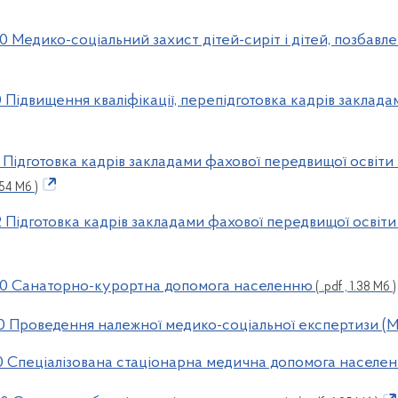
 Медико-соціальний захист дітей-сиріт і дітей, позбавле
 Підвищення кваліфікації, перепідготовка кадрів заклада
 Підготовка кадрів закладами фахової передвищої освіти 
1.54 Мб )
 Підготовка кадрів закладами фахової передвищої освіти 
40 Санаторно-курортна допомога населенню
( .pdf , 1.38 Мб )
0 Проведення належної медико-соціальної експертизи (
0 Спеціалізована стаціонарна медична допомога населе