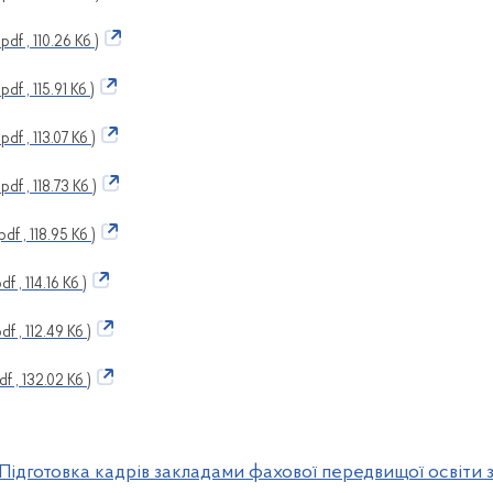
.pdf , 110.26 Кб )
.pdf , 115.91 Кб )
.pdf , 113.07 Кб )
.pdf , 118.73 Кб )
.pdf , 118.95 Кб )
pdf , 114.16 Кб )
pdf , 112.49 Кб )
df , 132.02 Кб )
Підготовка кадрів закладами фахової передвищої освіти 