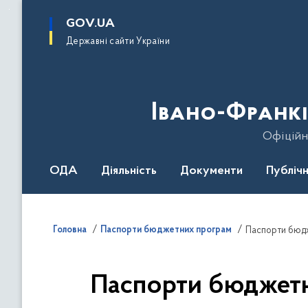
до
основного
GOV.UA
вмісту
Державні сайти України
Івано-Франкі
Офіційн
ОДА
Діяльність
Документи
Публічн
Головна
Паспорти бюджетних програм
Паспорти бюдж
Паспорти бюджетн