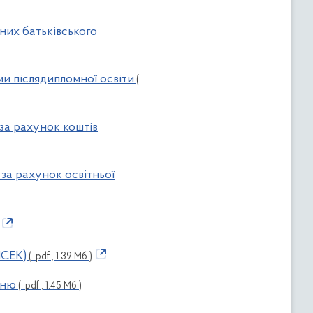
них батьківського
ми післядипломної освіти
(
за рахунок коштів
за рахунок освітньої
МСЕК)
( .pdf , 1.39 Мб )
нню
( .pdf , 1.45 Мб )