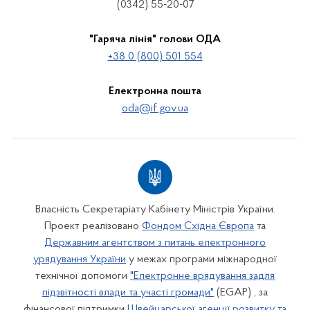
(0342) 55-20-07
"Гаряча лінія" голови ОДА
+38 0 (800) 501 554
Електронна пошта
oda@if.gov.ua
Власність Секретаріату Кабінету Міністрів України.
Проект реалізовано
Фондом Східна Європа
та
Державним агентством з питань електронного
урядування України
у межах програми міжнародної
технічної допомоги
"Електронне врядування задля
підзвітності влади та участі громади"
(EGAP) , за
фінансової підтримки
Швейцарської агенції розвитку та