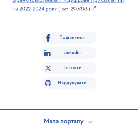
Франківської області «Цифрове Прикарпаття»
на 2022-2024 роки
( .pdf , 297.63 Кб )
Поділитися
Linkedin
Твітнути
Надрукувати
Мапа порталу