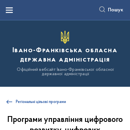
до
основного
Пошук
вмісту
Menu
Івано-Франківська обласна
державна адміністрація
Офіційний вебсайт Івано-Франківської обласної
державної адміністрації
Регіональні цільові програми
Програми управління цифрового