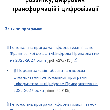
розвитку, цифрових
трансформацій і цифровізації
Звіти по програмах
Регіональна програма інформатизації Івано-
Франківської області «Цифрове Прикарпаття»
на 2025-2027 роки
( .pdf , 629.79 Кб )
Перелік заходів, обсяги та джерела
фінансування регіональної програми
інформатизації «Цифрове Прикарпаття» на
2025-2027 роки
( .docx , 42.81 Кб )
Регіональна програма інформатизації Івано-