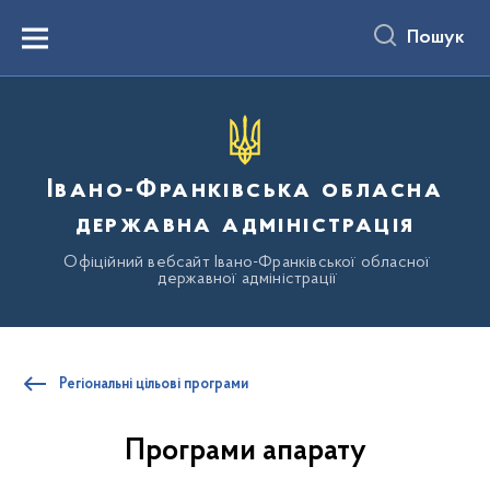
до
основного
Пошук
вмісту
Menu
Івано-Франківська обласна
державна адміністрація
Офіційний вебсайт Івано-Франківської обласної
державної адміністрації
Регіональні цільові програми
Програми апарату