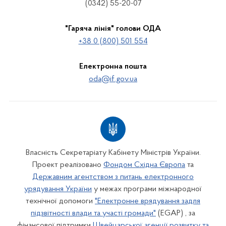
(0342) 55-20-07
"Гаряча лінія" голови ОДА
+38 0 (800) 501 554
Електронна пошта
oda@if.gov.ua
Власність Секретаріату Кабінету Міністрів України.
Проект реалізовано
Фондом Східна Європа
та
Державним агентством з питань електронного
урядування України
у межах програми міжнародної
технічної допомоги
"Електронне врядування задля
підзвітності влади та участі громади"
(EGAP) , за
фінансової підтримки
Швейцарської агенції розвитку та