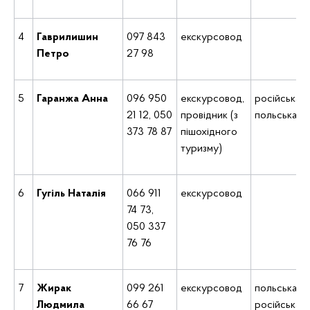
4
Гаврилишин
097 843
екскурсовод
Петро
27 98
5
Гаранжа Анна
096 950
екскурсовод,
російська,
21 12, 050
провідник (з
польська
373 78 87
пішохідного
туризму)
6
Гугіль Наталія
066 911
екскурсовод
74 73,
050 337
76 76
7
Жирак
099 261
екскурсовод
польська,
Людмила
66 67
російська,