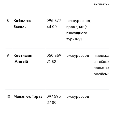
англійська
8
Кобилюк
096 372
екскурсовод,
Василь
44 00
провідник (з
пішохідного
туризму)
9
Костишин
050 869
екскурсовод
німецька,
Андрій
76 82
англійська,
польська,
російська
10
Маланюк Тарас
097 595
екскурсовод
27 80