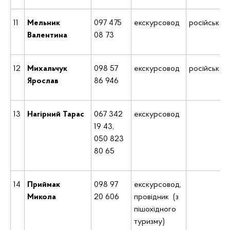
11
Мельник
097 475
екскурсовод
російська
Валентина
08 73
12
Михальчук
098 57
екскурсовод
російська
Ярослав
86 946
13
Нагірний Тарас
067 342
екскурсовод
19 43,
050 823
80 65
14
Приймак
098 97
екскурсовод,
Микола
20 606
провідник (з
пішохідного
туризму)