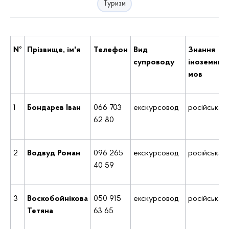
Туризм
№
Прізвище, ім'я
Телефон
Вид
Знання
супроводу
іноземних
мов
1
Бондарев Іван
066 703
екскурсовод
російська
62 80
2
Водвуд Роман
096 265
екскурсовод
російська
40 59
3
Воскобойнікова
050 915
екскурсовод
російська
Тетяна
63 65