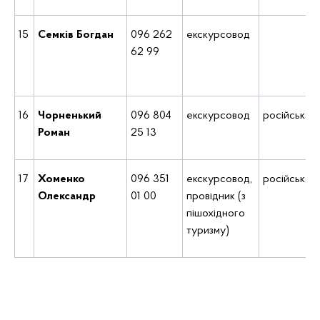
15
Семків Богдан
096 262
екскурсовод
62 99
16
Чорненький
096 804
екскурсовод
російська
Роман
25 13
17
Хоменко
096 351
екскурсовод,
російська
Олександр
01 00
провідник (з
пішохідного
туризму)