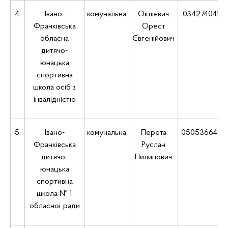
4.
Івано-
комунальна
Оклієвич
0342740419
Франківська
Орест
обласна
Євгенійович
дитячо-
юнацька
спортивна
школа осіб з
інвалідністю
5.
Івано-
комунальна
Перета
0505366464
Франківська
Руслан
дитячо-
Пилипович
юнацька
спортивна
школа № 1
обласної ради