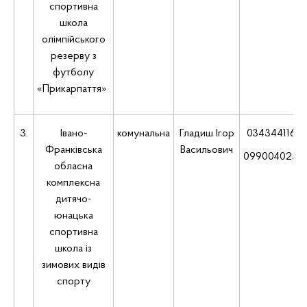
спортивна
школа
олімпійського
резерву з
футболу
«Прикарпаття»
3.
Івано-
комунальна
Гладиш Ігор
0343441163
Франківська
Васильович
0990040230
обласна
комплексна
дитячо-
юнацька
спортивна
школа із
зимових видів
спорту