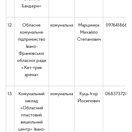
Бандери»
12.
Обласне
комунальна
Марцинюк
0976418663
комунальне
Михайло
підприємство
Степанович
Івано-
Франківської
обласної ради
«Хет-трик
арена»
13.
Комунальний
комунальна
Куць Ігор
0683737285
заклад
Йосипович
«Обласний
пластовий
вишкільний
центр» Івано-