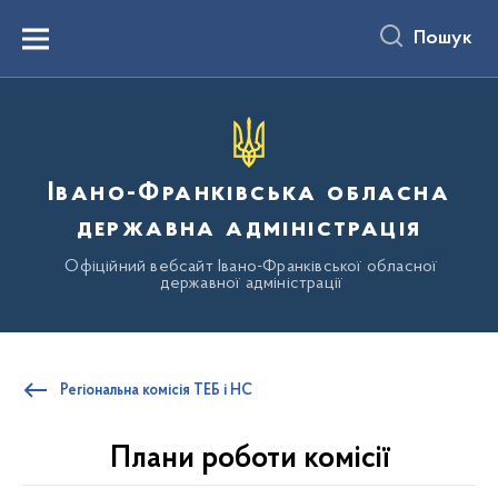
до
основного
Пошук
вмісту
Menu
Івано-Франківська обласна
державна адміністрація
Офіційний вебсайт Івано-Франківської обласної
державної адміністрації
Регіональна комісія ТЕБ і НС
Плани роботи комісії