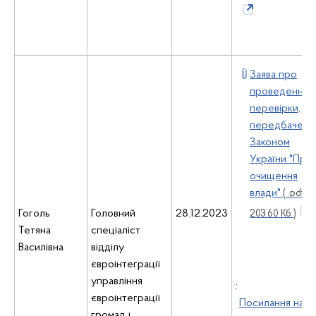
Заява про
проведення
перевірки,
передбачено
Законом
України "Про
очищення
влади"
( .pdf ,
Гоголь
Головний
28.12.2023
203.60 Кб )
Тетяна
спеціаліст
Василівна
відділу
євроінтеграції
управління
:
євроінтеграції
Посилання на
громад і