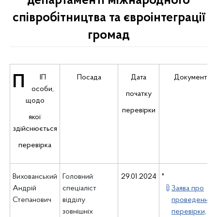
департаменті міжнародного
співробітництва та євроінтеграції
громад
ПІП
Посада
Дата
Документи
особи,
початку
щодо
перевірки
якої
здійснюється
перевірка
Вихованський
Головний
29.01.2024
"
Андрій
спеціаліст
Заява про
Степанович
відділу
проведення
зовнішніх
перевірки,