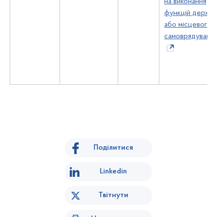
на виконання
функцій держа
або місцевого
самоврядуванн
Поділитися
Linkedin
Твітнути