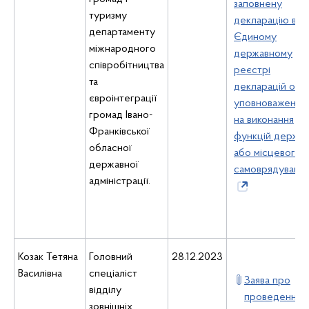
заповнену
туризму
декларацію в
департаменту
Єдиному
міжнародного
державному
співробітництва
реєстрі
та
декларацій осіб
євроінтеграції
уповноважених
громад Івано-
на виконання
Франківської
функцій держа
обласної
або місцевого
державної
самоврядуванн
адміністрації.
Козак Тетяна
Головний
28.12.2023
Василівна
спеціаліст
Заява про
відділу
проведення
зовнішніх