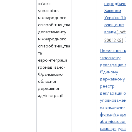
зв’язків
передбачено
управління
Законом
міжнародного
України "Про
співробітництва
очищення
департаменту
влади
( .pdf ,
міжнародного
200.12 Кб )
співробітництва
Посилання на
та
заповнену
євроінтеграції
декларацію в
громад Івано-
Єдиному
Франківської
державному
обласної
реєстрі
державної
декларацій осіб
адміністрації
уповноважених
на виконання
функцій держа
або місцевого
самоврядуванн