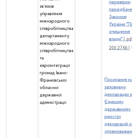
перевірки,
зв’язків
передбачено
управління
Законом
міжнародного
України "Про
співробітництва
очищення
департаменту
влади"
( .pdf ,
міжнародного
200.27 Кб )
співробітництва
та
євроінтеграції
громад Івано-
Посилання на
Франківської
заповнену
обласної
декларацію в
державної
Єдиному
адміністрації.
державному
реєстрі
декларацій осіб
уповноважених