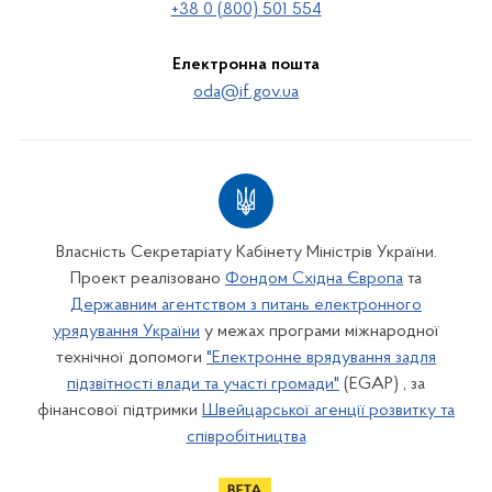
+38 0 (800) 501 554
Електронна пошта
oda@if.gov.ua
Власність Секретаріату Кабінету Міністрів України.
Проект реалізовано
Фондом Східна Європа
та
Державним агентством з питань електронного
урядування України
у межах програми міжнародної
технічної допомоги
"Електронне врядування задля
підзвітності влади та участі громади"
(EGAP) , за
фінансової підтримки
Швейцарської агенції розвитку та
співробітництва