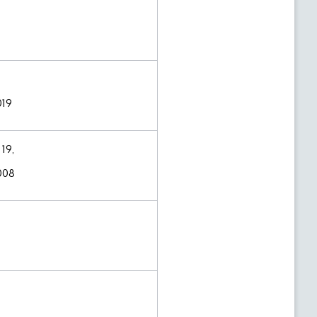
019
19,
6008