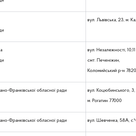
ди
вул. Львівська, 23, м. 
ди
ла
вул. Незалежності, 10,11
ди
смт. Печеніжин,
Коломийський р-н 782
вано-Франківської обласної ради
вул. Коцюбинського, 3,
м. Рогатин 77000
вано-Франківської обласної ради
вул. Шевченка, 58А, с.