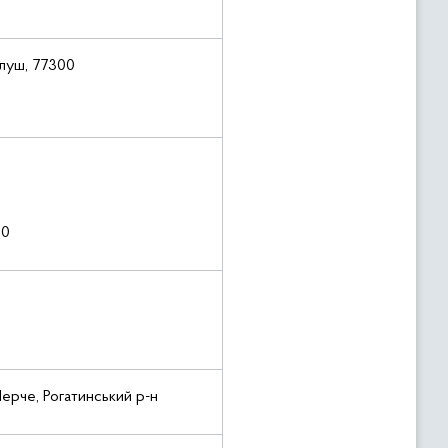
Калуш, 77300
00
Черче, Рогатинський р-н