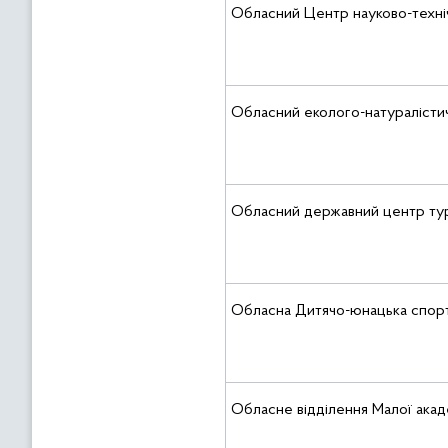
Обласний Центр науково-техніч
Обласний еколого-натуралістич
Обласний державний центр туриз
Обласна Дитячо-юнацька спор
Обласне відділення Малої акаде