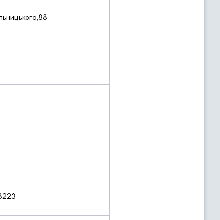
льницького,88
78223