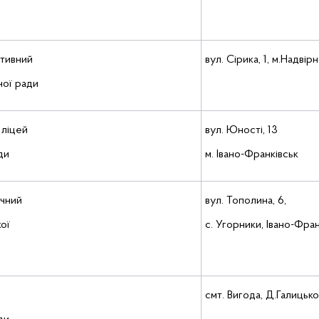
ртивний
вул. Сірика, 1, м.Надвір
ної ради
 ліцей
вул. Юності, 13
ди
м. Івано-Франківськ
ічний
вул. Тополина, 6,
ої
с. Угорники, Івано-Фра
смт. Вигода, Д.Галицьк