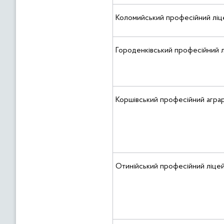
Коломийський професійний ліц
Городенківський професійний 
Коршівський професійний агра
Отинійський професійний ліце