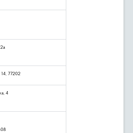
 2а
, 14, 77202
ка, 4
308