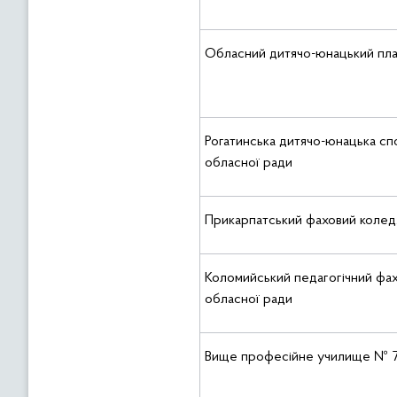
Обласний дитячо-юнацький пл
Рогатинська дитячо-юнацька сп
обласної ради
Прикарпатський фаховий колед
Коломийський педагогічний фах
обласної ради
Вище професійне училище № 