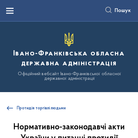
до
основного
Пошук
вмісту
Menu
Івано-Франківська обласна
державна адміністрація
Офіційний вебсайт Івано-Франківської обласної
державної адміністрації
Протидія торгівлі людьми
Нормативно-законодавчі акти