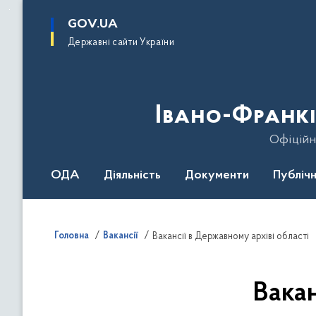
до
основного
GOV.UA
вмісту
Державні сайти України
Івано-Франкі
Офіційн
ОДА
Діяльність
Документи
Публічн
Головна
Вакансії
Вакансії в Державному архіві області
Вакан