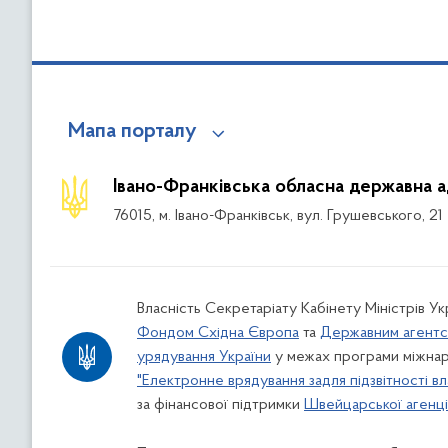
Мапа порталу
Івано-Франківська обласна державна а
76015, м. Івано-Франківськ, вул. Грушевського, 21
Власність Секретаріату Кабінету Міністрів У
Фондом Східна Європа
та
Державним агентс
урядування України
у межах програми міжнар
"Електронне врядування задля підзвітності вл
за фінансової підтримки
Швейцарської агенції