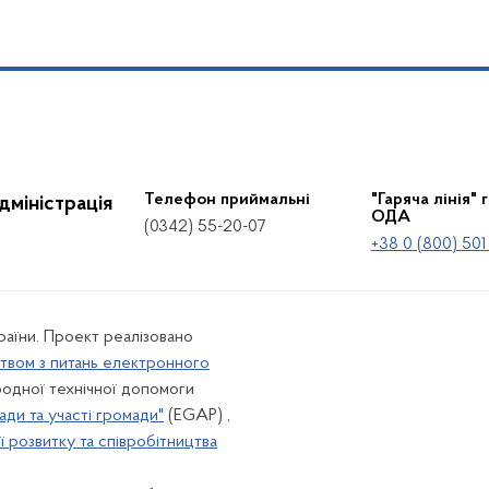
Телефон приймальні
"Гаряча лінія" 
дміністрація
ОДА
(0342) 55-20-07
+38 0 (800) 501
країни. Проект реалізовано
твом з питань електронного
одної технічної допомоги
ади та участі громади"
(EGAP) ,
 розвитку та співробітництва