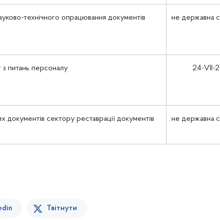
науково-технічного опрацювання документів
не державна 
т з питань персоналу
24-VII-2
их документів сектору реставрації документів
не державна 
edin
Твітнути