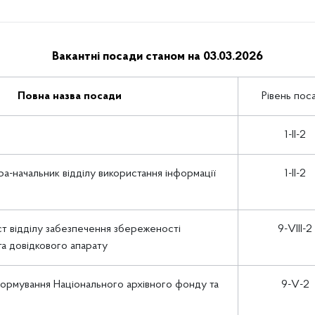
Вакантні посади станом на 03.03.2026
Повна назва посади
Рівень пос
1-II-2
а-начальник відділу використання інформації
1-II-2
ст відділу забезпечення збереженості
9-VIII-2
та довідкового апарату
формування Національного архівного фонду та
9-V-2