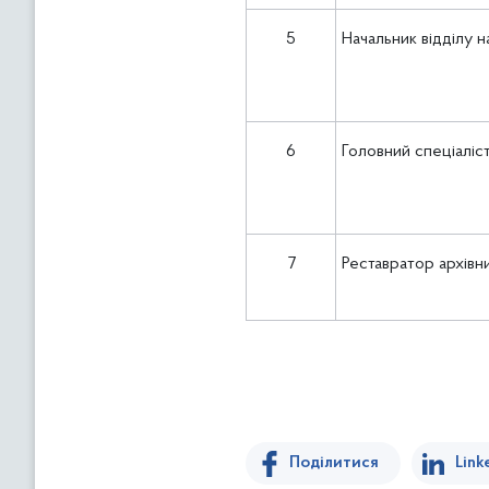
5
Начальник відділу 
6
Головний спеціаліс
7
Реставратор архівн
Поділитися
Link