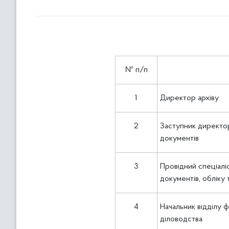
№ п/п
1
Директор архіву
2
Заступник директор
документів
3
Провідний спеціалі
документів, обліку 
4
Начальник відділу 
діловодства