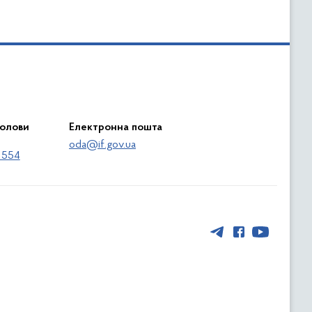
голови
Електронна пошта
oda@if.gov.ua
 554