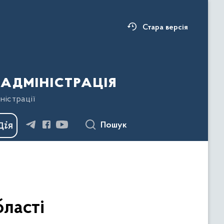
Стара версія
адміністрація
ністрації
Пошук
бласті