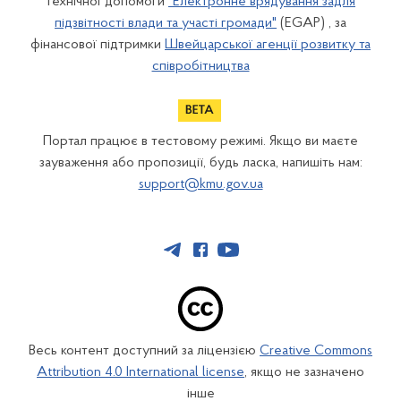
технічної допомоги
"Електронне врядування задля
підзвітності влади та участі громади"
(EGAP) , за
фінансової підтримки
Швейцарської агенції розвитку та
співробітництва
Портал працює в тестовому режимі. Якщо ви маєте
зауваження або пропозиції, будь ласка, напишіть нам:
support@kmu.gov.ua
Весь контент доступний за ліцензією
Creative Commons
Attribution 4.0 International license
, якщо не зазначено
інше