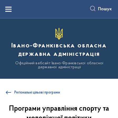
до
основного
Пошук
вмісту
Menu
Івано-Франківська обласна
державна адміністрація
Офіційний вебсайт Івано-Франківської обласної
державної адміністрації
Регіональні цільові програми
Програми управління спорту та