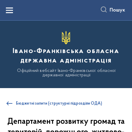
до
основного
Пошук
вмісту
Menu
Івано-Франківська обласна
державна адміністрація
Офіційний вебсайт Івано-Франківської обласної
державної адміністрації
Бюджетні запити (структурні підрозділи ОДА)
Департамент розвитку громад та