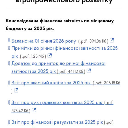
агропромислового розвитку
Консолідована фінансова звітність по місцевому
бюджету за
2025
рік:
Баланс на 01 січня 2026 року
( .pdf , 394.06 Кб )
Примітки до річної фінансової звітності за 2025
рік
( .pdf , 1.25 Мб )
Додаток до приміток до річної фінансової
звітності за 2025 рік
( .pdf , 441.12 Кб )
Звіт про власний капітал за 2025 рік
( .pdf , 306.18 Кб
)
Звіт про рух грошових коштів за 2025 рік
( .pdf ,
375.42 Кб )
Звіт про фінансові результати за 2025 рік
( .pdf ,