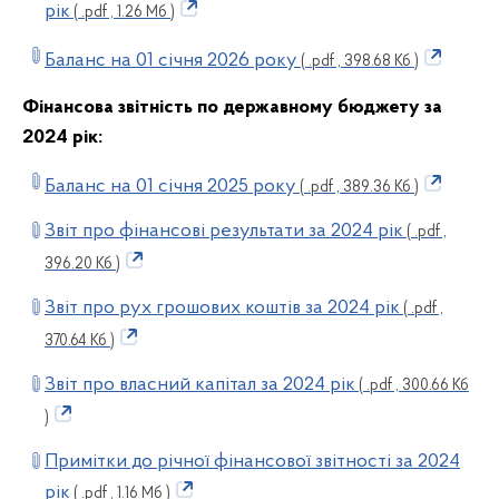
рік
( .pdf , 1.26 Мб )
Баланс на 01 січня 2026 року
( .pdf , 398.68 Кб )
Фінансова звітність по державному бюджету за
2024 рік:
Баланс на 01 січня 2025 року
( .pdf , 389.36 Кб )
Звіт про фінансові результати за 2024 рік
( .pdf ,
396.20 Кб )
Звіт про рух грошових коштів за 2024 рік
( .pdf ,
370.64 Кб )
Звіт про власний капітал за 2024 рік
( .pdf , 300.66 Кб
)
Примітки до річної фінансової звітності за 2024
рік
( .pdf , 1.16 Мб )