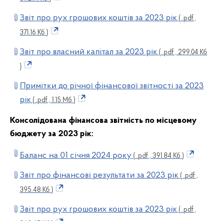
Звіт про рух грошових коштів за 2023 рік
( .pdf ,
371.16 Кб )
Звіт про власний капітал за 2023 рік
( .pdf , 299.04 Кб
)
Примітки до річної фінансової звітності за 2023
рік
( .pdf , 1.15 Мб )
Консолідована фінансова звітність по місцевому
бюджету за 2023 рік:
Баланс на 01 січня 2024 року
( .pdf , 391.84 Кб )
Звіт про фінансові результати за 2023 рік
( .pdf ,
395.48 Кб )
Звіт про рух грошових коштів за 2023 рік
( .pdf ,