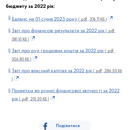
бюджету за 2022 рік:
Баланс на 01 січня 2023 року
( .pdf , 376.71 Кб )
Звіт про фінансові результати за 2022 рік
( .pdf ,
381.10 Кб )
Звіт про рух грошових коштів за 2022 рік
( .pdf ,
356.80 Кб )
Звіт про власний капітал за 2022 рік
( .pdf , 286.50 Кб
)
Примітки до річної фінансової звітності за 2022
рік
( .pdf , 210.20 Кб )
Поділитися