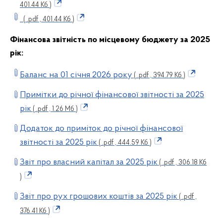
401.44 Кб )
( .pdf , 401.44 Кб )
Фінансова звітність по місцевому бюджету за
2025
рік:
Баланс на 01 січня 2026 року
( .pdf , 394.79 Кб )
Примітки до річної фінансової звітності за 2025
рік
( .pdf , 1.26 Мб )
Додаток до приміток до річної фінансової
звітності за 2025 рік
( .pdf , 444.59 Кб )
Звіт про власний капітал за 2025 рік
( .pdf , 306.18 Кб
)
Звіт про рух грошових коштів за 2025 рік
( .pdf ,
376.41 Кб )