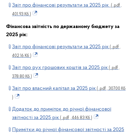
Звіт про фінансові результати за 2025 рік
( .pdf ,
401.93 Кб )
Фінансова звітність по державному бюджету за
2025
рік:
Звіт про фінансові результати за 2025 рік
( .pdf ,
402.16 Кб )
Звіт про рух грошових коштів за 2025 рік
( .pdf ,
378.80 Кб )
Звіт про власний капітал за 2025 рік
( .pdf , 307.00 Кб
)
Додаток до приміток до річної фінансової
звітності за 2025 рік
( .pdf , 446.83 Кб )
Примітки до річної фінансової звітності за 2025