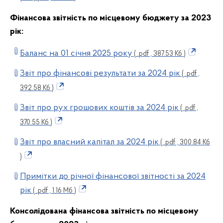
Фінансова звітність по місцевому бюджету за 2023
рік:
Баланс на 01 січня 2025 року
( .pdf , 387.53 Кб )
Звіт про фінансові результати за 2024 рік
( .pdf ,
392.58 Кб )
Звіт про рух грошових коштів за 2024 рік
( .pdf ,
370.55 Кб )
Звіт про власний капітал за 2024 рік
( .pdf , 300.84 Кб
)
Примітки до річної фінансової звітності за 2024
рік
( .pdf , 1.16 Мб )
Консолідована фінансова звітність по місцевому