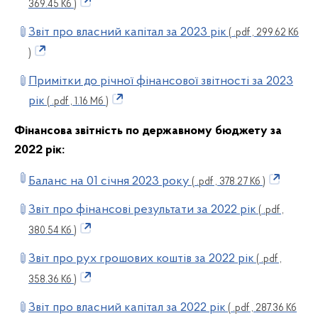
369.45 Кб )
Звіт про власний капітал за 2023 рік
( .pdf , 299.62 Кб
)
Примітки до річної фінансової звітності за 2023
рік
( .pdf , 1.16 Мб )
Фінансова звітність по державному бюджету за
2022 рік:
Баланс на 01 січня 2023 року
( .pdf , 378.27 Кб )
Звіт про фінансові результати за 2022 рік
( .pdf ,
380.54 Кб )
Звіт про рух грошових коштів за 2022 рік
( .pdf ,
358.36 Кб )
Звіт про власний капітал за 2022 рік
( .pdf , 287.36 Кб