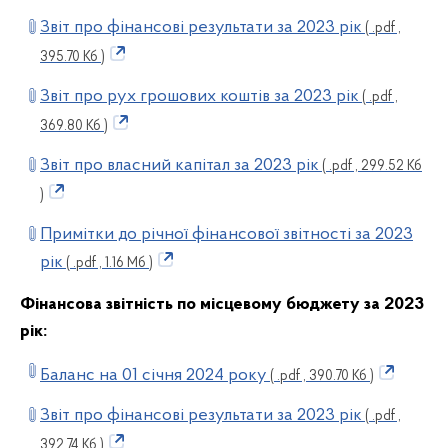
Звіт про фінансові результати за 2023 рік
( .pdf ,
395.70 Кб )
Звіт про рух грошових коштів за 2023 рік
( .pdf ,
369.80 Кб )
Звіт про власний капітал за 2023 рік
( .pdf , 299.52 Кб
)
Примітки до річної фінансової звітності за 2023
рік
( .pdf , 1.16 Мб )
Фінансова звітність по місцевому бюджету за 2023
рік:
Баланс на 01 січня 2024 року
( .pdf , 390.70 Кб )
Звіт про фінансові результати за 2023 рік
( .pdf ,
392.74 Кб )