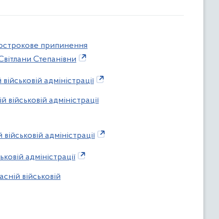
 дострокове припинення
Світлани Степанівни
 військовій адміністрації
й військовій адміністрації
 військовій адміністрації
ьковій адміністрації
асній військовій