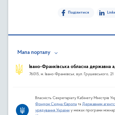
Поділитися
Link
Мапа порталу
Івано-Франківська обласна державна а
76015, м. Івано-Франківськ, вул. Грушевського, 21
Власність Секретаріату Кабінету Міністрів У
Фондом Східна Європа
та
Державним агентс
урядування України
у межах програми міжнар