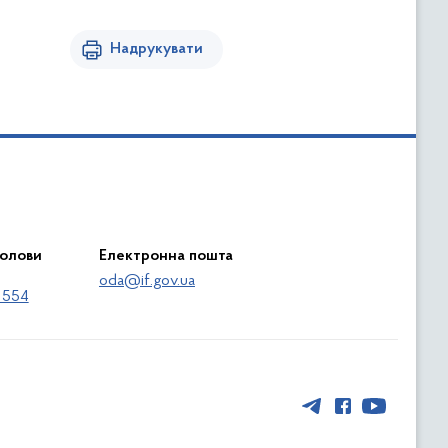
Надрукувати
голови
Електронна пошта
oda@if.gov.ua
 554