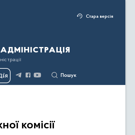
Стара версія
адміністрація
ністрації
Пошук
ної комісії