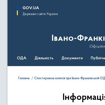
до
основного
GOV.UA
вмісту
Державні сайти України
Івано-Франкі
Офіційн
ОДА
Діяльність
Документи
Публічн
Головна
Спостережна комісія при Івано-Франківській О
Інформація