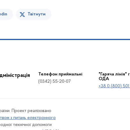
edin
Твітнути
Телефон приймальні
"Гаряча лінія" 
дміністрація
ОДА
(0342) 55-20-07
+38 0 (800) 501
країни. Проект реалізовано
твом з питань електронного
одної технічної допомоги