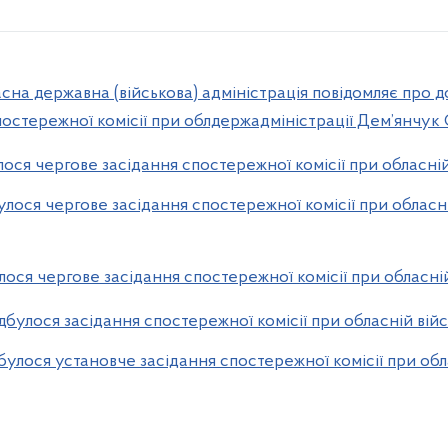
асна державна (військова) адміністрація повідомляє про
остережної комісії при облдержадміністрації Дем’янчук 
лося чергове засідання спостережної комісії при обласній
улося чергове засідання спостережної комісії при обласні
лося чергове засідання спостережної комісії при обласній
дбулося засідання спостережної комісії при обласній війс
дбулося установче засідання спостережної комісії при обл