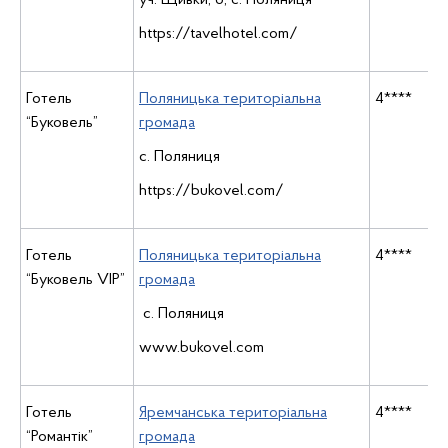
уч. Щивки, 6, с. Поляниця
https://tavelhotel.com/
Готель
Поляницька територіальна
4****
“Буковель”
громада
с. Поляниця
https://bukovel.com/
Готель
Поляницька територіальна
4****
“Буковель VIP”
громада
с. Поляниця
www.bukovel.com
Готель
Яремчанська територіальна
4****
“Романтік”
громада