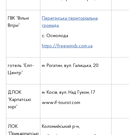
ГВК “Вільні
Перегінська територіальна
Вітри”
громада
с. Осмолода
https://freewinds.com.ua
готель “Еліт-
м. Рогатин, вул. Галицька, 20
Центр”
ДЛОК
м. Косів, вул. Над Гуком, 17
“Карпатські
www.if-tourist.com
зорі”
ЛОК
Коломийський р-н,
“Прикарпатські