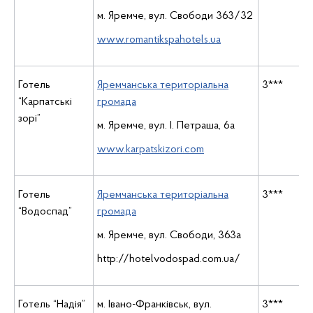
м. Яремче, вул. Свободи 363/32
www.romantikspahotels.ua
Готель
Яремчанська територіальна
3***
“Карпатські
громада
зорі”
м. Яремче, вул. І. Петраша, 6а
www.karpatskizori.com
Готель
Яремчанська територіальна
3***
“Водоспад”
громада
м. Яремче, вул. Свободи, 363а
http://hotelvodospad.com.ua/
Готель “Надія”
м. Івано-Франківськ, вул.
3***