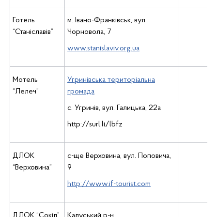
Готель
м. Івано-Франківськ, вул.
“Станіславів”
Чорновола, 7
www.stanislaviv.org.uа
Мотель
Угринівська територіальна
“Лелеч”
громада
с. Угринів, вул. Галицька, 22а
http://surl.li/lbfz
ДЛОК
с-ще Верховина, вул. Поповича,
“Верховина”
9
http://www.if-tourist.com
ДЛОК “Сокіл”
Калуський р-н,