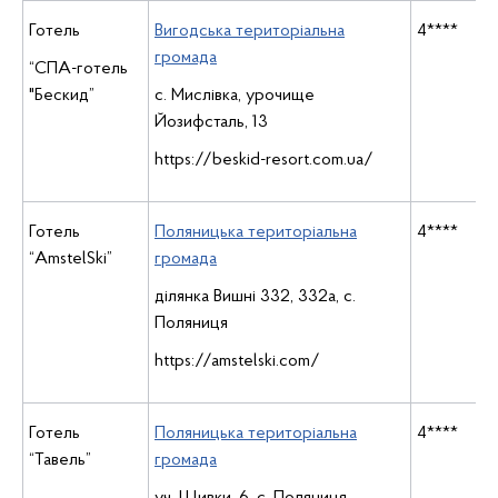
Готель
Вигодська територіальна
4****
громада
“СПА-готель
"Бескид”
с. Мислівка, урочище
Йозифсталь, 13
https://beskid-resort.com.ua/
Готель
Поляницька територіальна
4****
“AmstelSki”
громада
ділянка Вишні 332, 332а, с.
Поляниця
https://amstelski.com/
Готель
Поляницька територіальна
4****
“Тавель”
громада