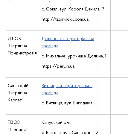
с. Сокіл, вул. Короля Данила, 7
http://tabir-sokil.com.ua
ДЛОК
Долинська територіальна
“Перлина
громада
Придністров’я”
с. Михальче, урочище Долина, 1
https://perl.in.ua
Санаторій
Витвицька територіальна
“Перлина
громада
Карпат”
с. Витвиця, вул. Вигодівка
ПЗОВ
Калуський р-н,
“Лімниця”
с. Вістова, вул. Санаторна, 2