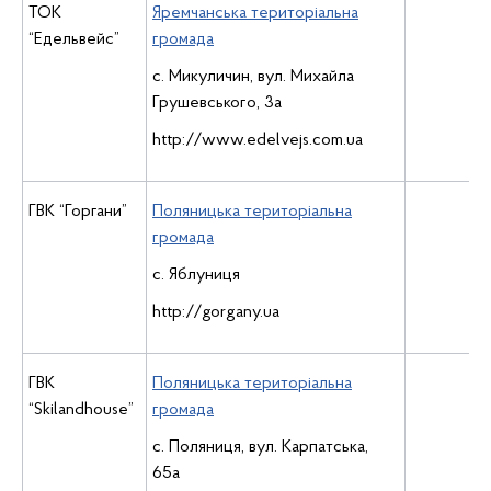
ТОК
Яремчанська територіальна
“Едельвейс”
громада
с. Микуличин, вул. Михайла
Грушевського, 3а
http://www.edelvejs.com.ua
ГВК “Горгани”
Поляницька територіальна
громада
с. Яблуниця
http://gorgany.ua
ГВК
Поляницька територіальна
“Skilandhouse”
громада
с. Поляниця, вул. Карпатська,
65а