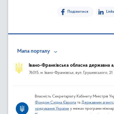
Поділитися
Link
Мапа порталу
Івано-Франківська обласна державна а
76015, м. Івано-Франківськ, вул. Грушевського, 21
Власність Секретаріату Кабінету Міністрів У
Фондом Східна Європа
та
Державним агентс
урядування України
у межах програми міжнар