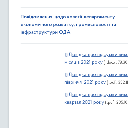
Повідомлення щодо колегії департаменту
економічного розвитку, промисловості та
інфраструктури ОДА
Довідка про підсумки вик
місяців 2021 року
( .docx , 78.30
Довідка про підсумки вико
півріччя 2021 року
( .pdf , 352.11
Довідка про підсумки вико
квартал 2021 року
( .pdf , 235.10