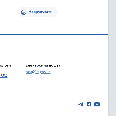
Надрукувати
голови
Електронна пошта
oda@if.gov.ua
 554