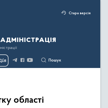
Стара версія
адміністрація
ністрації
Пошук
ку області