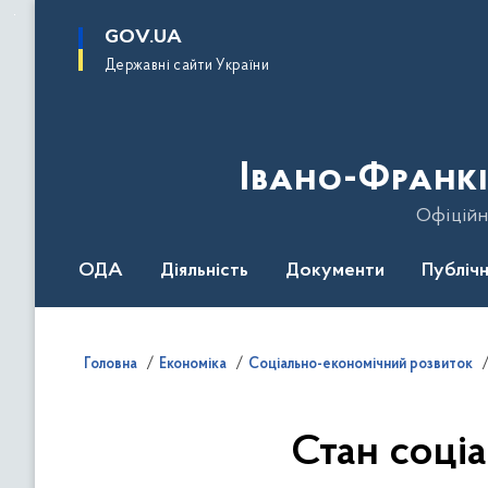
до
основного
GOV.UA
вмісту
Державні сайти України
Івано-Франкі
Офіційн
ОДА
Діяльність
Документи
Публічн
Головна
Економіка
Соціально-економічний розвиток
Стан соці