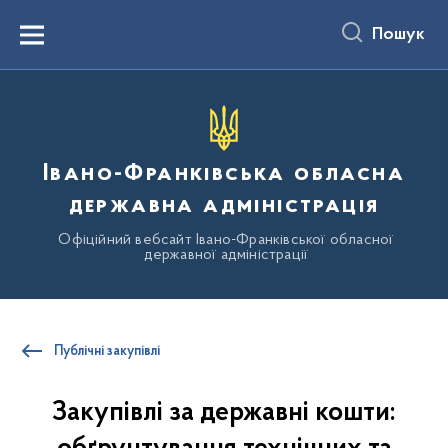
до
основного
Пошук
вмісту
Menu
Івано-Франківська обласна
державна адміністрація
Офіційний вебсайт Івано-Франківської обласної
державної адміністрації
Публічні закупівлі
Закупівлі за державні кошти: