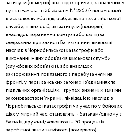
загинули (померли) внаслідок причин, зазначених у
пункті «а» статті 36 Закону № 2262 (членам сімей
військовослужбовців, осіб, звільнених з військової
служби, інших осіб, які загинули (померли)
внаслідок поранення, контузії або каліцтва,
одержаних при захисті Батьківщини, ліквідації
наслідків Чорнобильської катастрофи або
виконанні інших обов’язків військової служби
(службових обов’язків), або внаслідок
захворювання, пов’язаного з перебуванням на
фронті, у партизанських загонах і з’єднаннях та
підпільних організаціях, і групах, визнаних такими
законодавством України, ліквідацією наслідків
Чорнобильської катастрофи чи участю у бойових
діях у мирний час, становлять: - батькам/одному з
батьків, дружині/чоловікові – 70 процентів
заробітної плати загиблого (померлого)