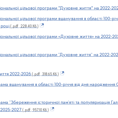
іональної цільової програми "Духовне життя" на 2022-20
іональної цільової програми вшанування в області 100-рі
 році
( .pdf , 228.40 Кб )
іональної цільової програми «Духовне життя» на 2022-202
іональної цільової програми “Духовне життя” на 2022-2026
иття 2022-2026
( .pdf , 318.65 Кб )
рама вшанування в області 100-річчя від дня народження
ама “Збереження історичної пам’яті та популяризація Гал
а 2025-2027
( .pdf , 957.10 Кб )