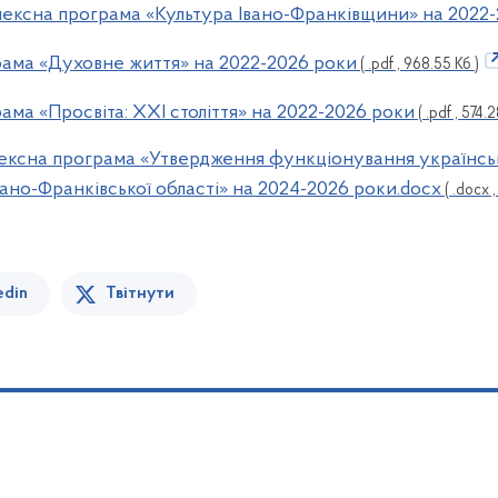
плексна програма «Культура Івано-Франківщини» на 2022
рама «Духовне життя» на 2022-2026 роки
( .pdf , 968.55 Кб )
ама «Просвіта: ХХІ століття» на 2022-2026 роки
( .pdf , 574.2
лексна програма «Утвердження функціонування українсько
вано-Франківської області» на 2024-2026 роки.docx
( .docx ,
edin
Твітнути