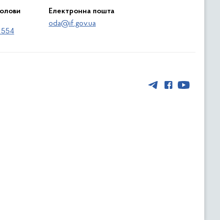
голови
Електронна пошта
oda@if.gov.ua
 554