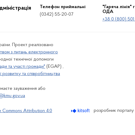
Телефон приймальні
"Гаряча лінія" 
дміністрація
ОДА
(0342) 55-20-07
+38 0 (800) 501
країни. Проект реалізовано
твом з питань електронного
одної технічної допомоги
ади та участі громади"
(EGAP) ,
 розвитку та співробітництва
 маєте зауваження або
@kmu.gov.ua
розробник порталу
e Commons Attribution 4.0