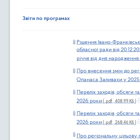
Звіти по програмах
Рішення Івано-Франківськ
обласної ради від 20.12.
річчя від дня народження 
Про внесення змін до рег
Опанаса Заливахи у 2025
Перелік заходів, обсяги 
2026 роки
( .pdf , 408.99 Кб )
Перелік заходів, обсяги 
2026 роки
( .pdf , 268.46 Кб )
Про регіональну цільову