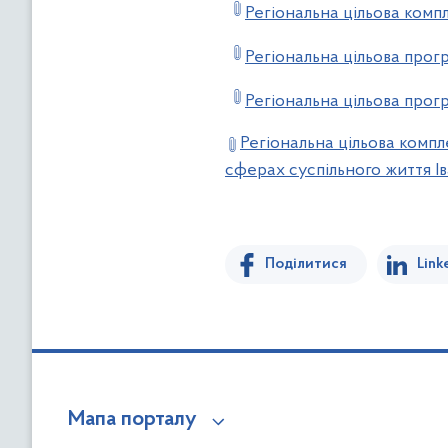
Регіональна цільова ком
Регіональна цільова прог
Регіональна цільова прогр
Регіональна цільова комп
сферах суспільного життя І
Поділитися
Link
Мапа порталу