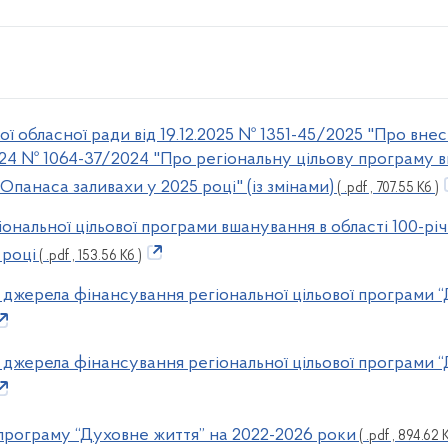
ої обласної ради від 19.12.2025 № 1351-45/2025 "Про вне
2024 № 1064-37/2024 "Про регіональну цільову програму в
Опанаса заливахи у 2025 році" (із змінами)
( .pdf , 707.55 Кб )
іональної цільової програми вшанування в області 100-рі
 році
( .pdf , 153.56 Кб )
та джерела фінансування регіональної цільової програми 
та джерела фінансування регіональної цільової програми 
 програму “Духовне життя” на 2022-2026 роки
( .pdf , 894.62 К