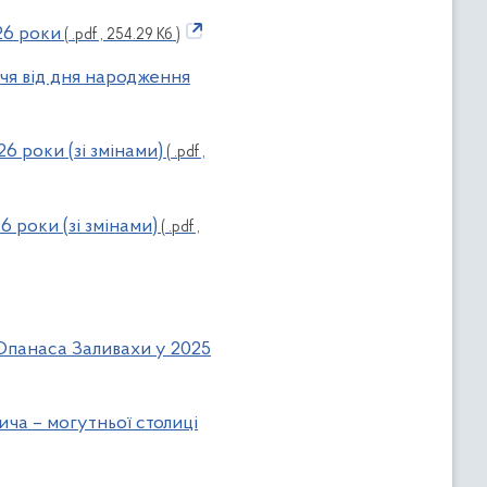
26 роки
( .pdf , 254.29 Кб )
ччя від дня народження
6 роки (зі змінами)
( .pdf ,
 роки (зі змінами)
( .pdf ,
 Опанаса Заливахи у 2025
ича – могутньої столиці