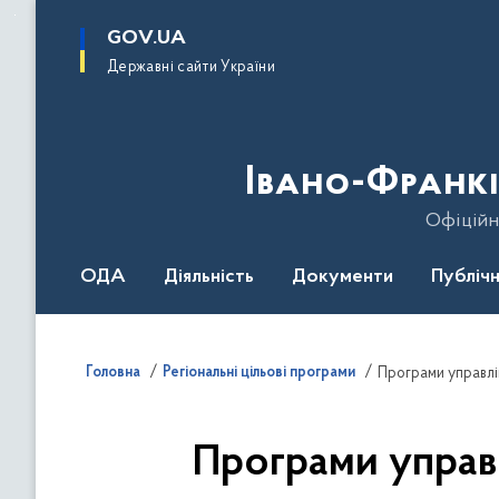
до
основного
GOV.UA
вмісту
Державні сайти України
Івано-Франкі
Офіційн
ОДА
Діяльність
Документи
Публічн
Головна
Регіональні цільові програми
Програми управлін
Програми управл