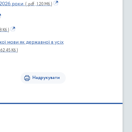
-2026 роки
( .pdf , 1.20 Мб )
8 Кб )
ї мови як державної в усіх
 62.45 Кб )
Надрукувати