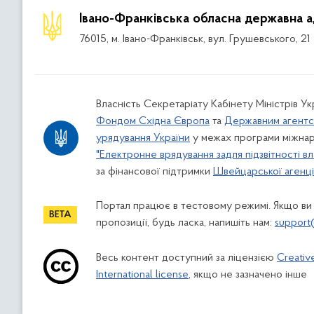
Івано-Франківська обласна державна а
76015, м. Івано-Франківськ, вул. Грушевського, 21
Власність Секретаріату Кабінету Міністрів У
Фондом Східна Європа
та
Державним агентс
урядування України
у межах програми міжнар
"Електронне врядування задля підзвітності вл
за фінансової підтримки
Швейцарської агенції
Портал працює в тестовому режимі. Якщо ви
пропозиції, будь ласка, напишіть нам:
support
Весь контент доступний за ліцензією
Creativ
International license
, якщо не зазначено інше