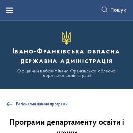
до
основного
Пошук
вмісту
Menu
Івано-Франківська обласна
державна адміністрація
Офіційний вебсайт Івано-Франківської обласної
державної адміністрації
Регіональні цільові програми
Програми департаменту освіти і