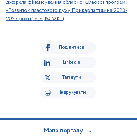
джерела фінансування обласної цільової програми
«Розвиток пластового руху Прикарпаття» на 2023-
2027 роки
( .doc , 154.62 Кб )
Поділитися
Linkedin
Твітнути
Надрукувати
Мапа порталу