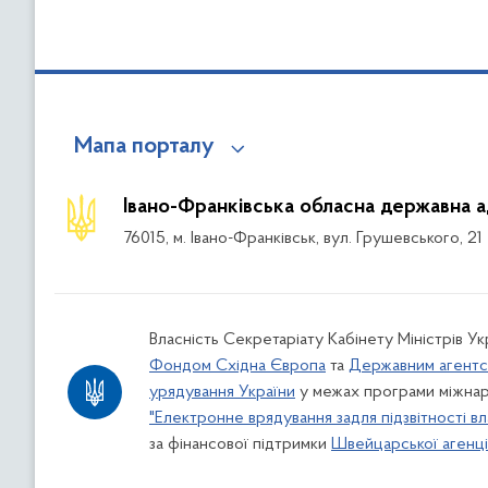
Мапа порталу
Івано-Франківська обласна державна а
76015, м. Івано-Франківськ, вул. Грушевського, 21
Власність Секретаріату Кабінету Міністрів У
Фондом Східна Європа
та
Державним агентс
урядування України
у межах програми міжнар
"Електронне врядування задля підзвітності вл
за фінансової підтримки
Швейцарської агенції