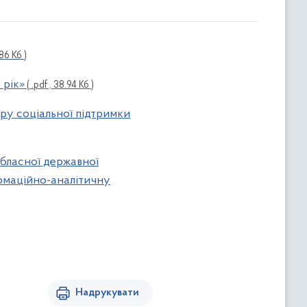
.86 Кб )
 рік»
( .pdf , 38.94 Кб )
ру соціальної підтримки
обласної державної
рмаційно-аналітичну
Надрукувати