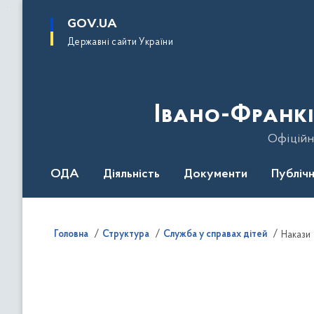
до
основного
GOV.UA
вмісту
Державні сайти України
Івано-Франкі
Офіційн
ОДА
Діяльність
Документи
Публічн
Головна
Структура
Служба у справах дітей
Накази