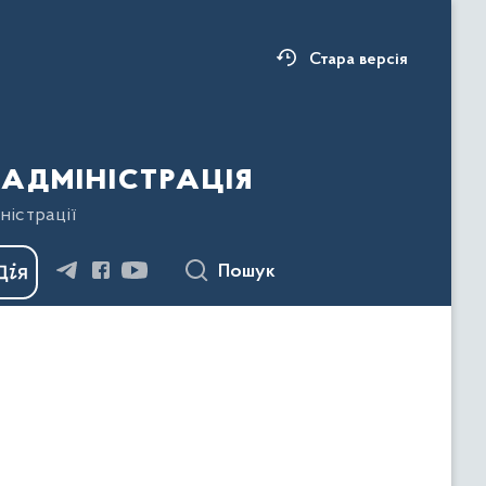
Стара версія
адміністрація
ністрації
Пошук