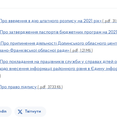
«Про введення в дію штатного розпису на 2021 рік»
( .pdf , 31
 «Про затвердження паспортів бюджетних програм на 2021
 «Про припинення діяльності Долинського обласного цент
 Івано-Франківської обласної ради»
( .pdf , 1.21 Мб )
 «Про покладання на працівників служби у справах дітей 
щодо внесення інформації районного рівня в Єдину інфо
)
 Про право підпису
( .pdf , 37.33 Кб )
edin
Твітнути