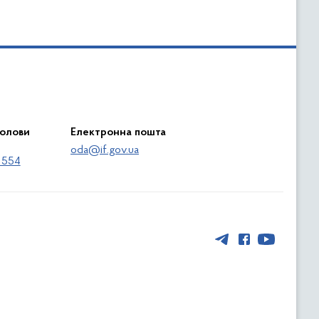
голови
Електронна пошта
oda@if.gov.ua
 554