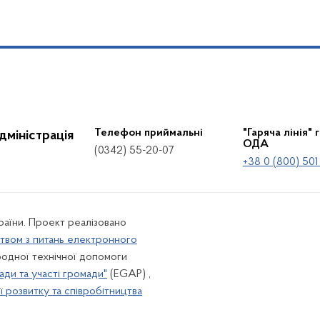
Телефон приймальні
"Гаряча лінія" 
дміністрація
ОДА
(0342) 55-20-07
+38 0 (800) 501
країни. Проект реалізовано
твом з питань електронного
одної технічної допомоги
ади та участі громади"
(EGAP) ,
 розвитку та співробітництва