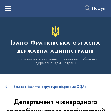
до
основного
Пошук
вмісту
Menu
Івано-Франківська обласна
державна адміністрація
Офіційний вебсайт Івано-Франківської обласної
державної адміністрації
Бюджетні запити (структурні підрозділи ОДА)
Департамент міжнародного