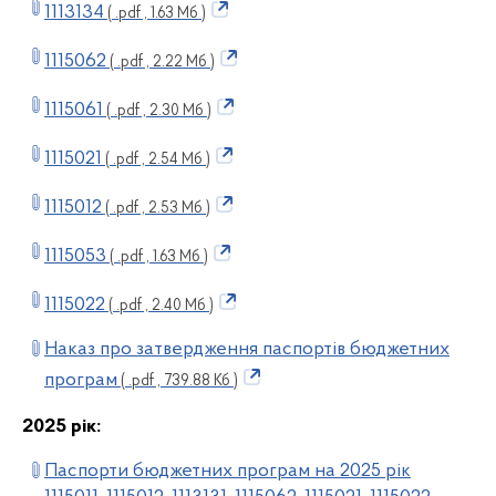
1113134
( .pdf , 1.63 Мб )
1115062
( .pdf , 2.22 Мб )
1115061
( .pdf , 2.30 Мб )
1115021
( .pdf , 2.54 Мб )
1115012
( .pdf , 2.53 Мб )
1115053
( .pdf , 1.63 Мб )
1115022
( .pdf , 2.40 Мб )
Наказ про затвердження паспортів бюджетних
програм
( .pdf , 739.88 Кб )
2025 рік:
Паспорти бюджетних програм нa 2025 рік