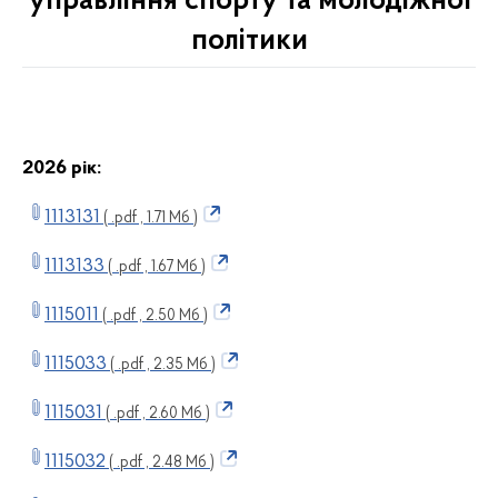
управління спорту та молодіжної
політики
2026 рік:
1113131
( .pdf , 1.71 Мб )
1113133
( .pdf , 1.67 Мб )
1115011
( .pdf , 2.50 Мб )
1115033
( .pdf , 2.35 Мб )
1115031
( .pdf , 2.60 Мб )
1115032
( .pdf , 2.48 Мб )