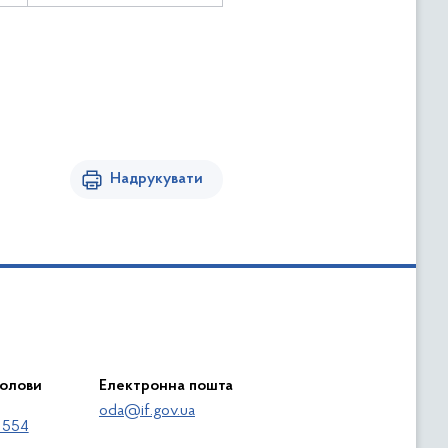
Надрукувати
голови
Електронна пошта
oda@if.gov.ua
 554