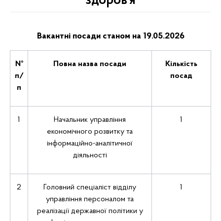
здоров’я
Вакантні
посади
станом на 19
.05
.2026
№
Повна назва посади
Кількість
п/
посад
п
1
Начальник управління
1
економічного розвитку та
інформаційно-аналітичної
діяльності
2
Головний спеціаліст відділу
1
управління персоналом та
реалізації державної політики у