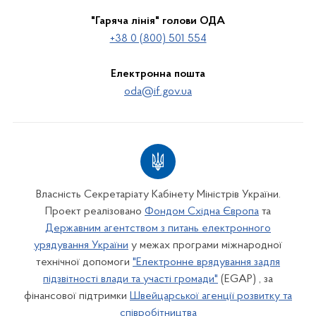
"Гаряча лінія" голови ОДА
+38 0 (800) 501 554
Електронна пошта
oda@if.gov.ua
Власність Секретаріату Кабінету Міністрів України.
Проект реалізовано
Фондом Східна Європа
та
Державним агентством з питань електронного
урядування України
у межах програми міжнародної
технічної допомоги
"Електронне врядування задля
підзвітності влади та участі громади"
(EGAP) , за
фінансової підтримки
Швейцарської агенції розвитку та
співробітництва