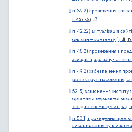
п. 39.2) проведення навча
109.39 Кб )
п. 42.22) актуалізація са
онлайн – контенту
( .pdf , 1
п. 48.2) проведення з пр
заходів щодо залучення ї
п. 49.2) забезпечення про
різних груп населення, с
52. 5) здійснення інститу
органами державної влади
засіданнях місцевих рад 
п. 53.1) проведення просв
використання чутливої мов