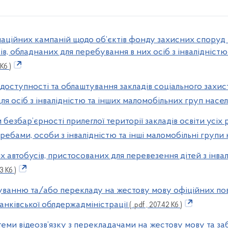
маційних кампаній щодо об’єктів фонду захисних споруд 
ів, обладнаних для перебування в них осіб з інвалідніст
 Кб )
и доступності та облаштування закладів соціального захи
ля осіб з інвалідністю та інших маломобільних груп насе
и безбар’єрності прилеглої території закладів освіти усіх р
ребами, особи з інвалідністю та інші маломобільні групи
их автобусів, пристосованих для перевезення дітей з інв
13 Кб )
руванню та/або перекладу на жестову мову офіційних пов
анківської облдержадміністрації
( .pdf , 207.42 Кб )
стеми відеозв’язку з перекладачами на жестову мову та з