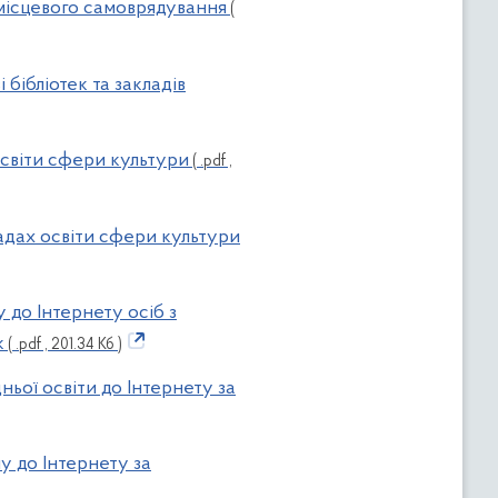
 місцевого самоврядування
(
 бібліотек та закладів
 освіти сфери культури
( .pdf ,
ладах освіти сфери культури
 до Інтернету осіб з
к
( .pdf , 201.34 Кб )
ньої освіти до Інтернету за
пу до Інтернету за