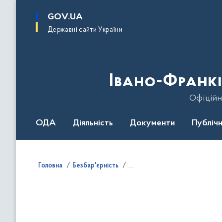
до
основного
GOV.UA
вмісту
Державні сайти України
Івано-Франкі
Офіційн
ОДА
Діяльність
Документи
Публічн
Головна
Безбар'єрність
Виконання обласного плану зах