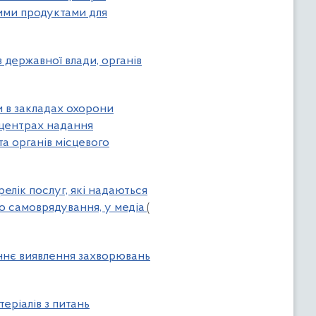
ими продуктами для
 державної влади, органів
и в закладах охорони
, центрах надання
а органів місцевого
релік послуг, які надаються
го самоврядування, у медіа
(
аннє виявлення захворювань
еріалів з питань