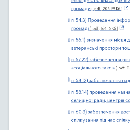
інвалідністю внаслідок ві
громади
( .pdf , 206.99 Кб )
п. 54.3) Проведення інфо
громаді
( .pdf , 164.16 Кб )
п. 56.1) визначення місця 
ветеранські простори то
п. 57.22) забезпечення рі
«соціального таксі»
( .pdf , 1
п. 58.12) забезпечення н
п. 58.14) проведення навча
селищної ради, центрів со
п. 60.3) забезпечення до
спілкування під час спілк