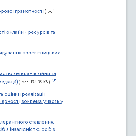
фрової грамотності
( .pdf ,
сті онлайн - ресурсів та
врядування просвітницьких
частю ветеранів війни та
едіації)
( .pdf , 198.39 Кб )
а оцінки реалізації
’єрності, зокрема участь у
толерантного ставлення,
 з інвалідністю, осіб з