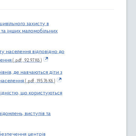
цивільного захисту в
ю та інших маломобільних
сту населення відповідно до
лення
( .pdf , 92.97 Кб )
івнів, де навчаються діти з
 населення
( .pdf , 195.76 Кб )
алідністю, що користуються
ідомлень, виступів та
абезпечення центрів