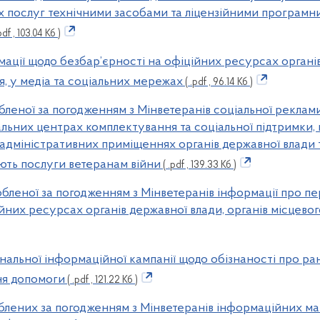
х послуг технічними засобами та ліцензійними програмн
pdf , 103.04 Кб )
мації щодо безбар’єрності на офіційних ресурсах органів
, у медіа та соціальних мережах
( .pdf , 96.14 Кб )
обленої за погодженням з Мінветеранів соціальної реклам
ріальних центрах комплектування та соціальної підтримки
 адміністративних приміщеннях органів державної влади т
ють послуги ветеранам війни
( .pdf , 139.33 Кб )
обленої за погодженням з Мінветеранів інформації про пе
ійних ресурсах органів державної влади, органів місцево
іональної інформаційної кампанії щодо обізнаності про р
ня допомоги
( .pdf , 121.22 Кб )
облених за погодженням з Мінветеранів інформаційних мат