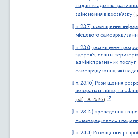
надання адміністративни
здійснення відеозв’язку
( .
п. 23.7) розміщення інфор
місцевого самоврядування
п. 23.8) розміщення розр
здоров’я, освіти, терито
адміністративних послуг,
самоврядування, які нада
п. 23.10) Розміщення розр
ветеранам війни, на офіц
.pdf , 100.26 Кб )
п. 23.12) проведення нац
новонароджених і надан
п. 24.4) Розміщення розр