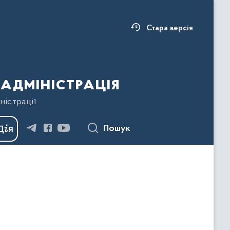
Стара версія
адміністрація
ністрації
Пошук
альної стратегії із створення безбар’єрного простору в Україні на пері