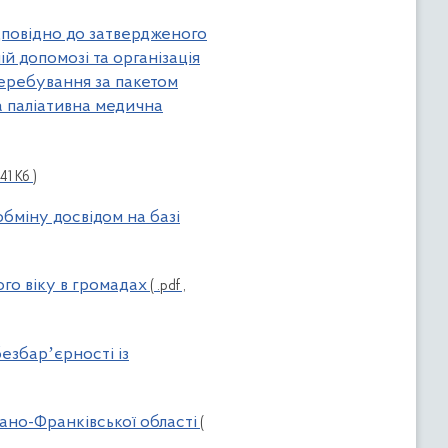
ідповідно до затвердженого
й допомозі та організація
 перебування за пакетом
а паліативна медична
.41 Кб )
обміну досвідом на базі
ого віку в громадах
( .pdf ,
езбарʼєрності із
вано-Франківської області
(