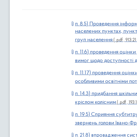
п. 8.5) Проведення інфор
населених пунктах, пункт
груп населення
( .pdf , 913.21
п. 11.6) проведення оцінк
вимог щодо доступності д
п. 11.17) проведення оцінк
особливими освітніми пот
п. 14.3) придбання шкільн
кріслом колісним
( .pdf , 193.
п. 19.5) Сприяння субтит
звернень голови Івано-Фр
п. 21.8) впровадження си