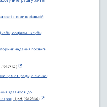
адову інтеграції у життя
аності в територіальній
(хаби, соціальні клуби,
оніторинг надання послуги
 , 104.69 Кб )
ої у місті ради, сільської,
ення здатності до
істрації
( .pdf , 196.28 Кб )