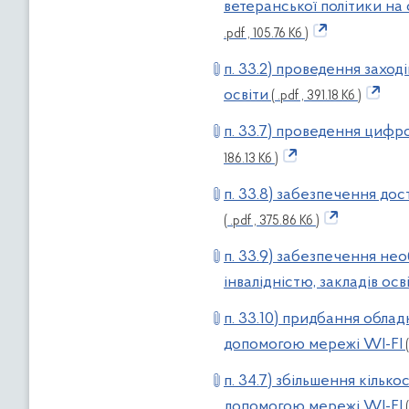
ветеранської політики на
.pdf , 105.76 Кб )
п. 33.2) проведення заході
освіти
( .pdf , 391.18 Кб )
п. 33.7) проведення цифро
186.13 Кб )
п. 33.8) забезпечення до
( .pdf , 375.86 Кб )
п. 33.9) забезпечення не
інвалідністю, закладів осв
п. 33.10) придбання облад
допомогою мережі WI-FI
(
п. 34.7) збільшення кільк
допомогою мережі WI-FI
(