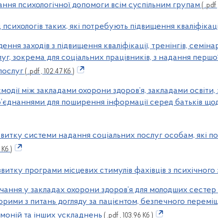
дання психологічної допомоги всім суспільним групам
( .pdf 
д психологів таких, які потребують підвищення кваліфікаці
едення заходів з підвищення кваліфікації, тренінгів, семін
луг, зокрема для соціальних працівників, з надання першо
послуг
( .pdf , 102.47 Кб )
ємодії між закладами охорони здоров’я, закладами освіти
б’єднаннями для поширення інформації серед батьків що
озвитку системи надання соціальних послуг особам, які п
6 Кб )
звитку програми місцевих стимулів фахівців з психічного
авчання у закладах охорони здоров’я для молодших сесте
ворими з питань догляду за пацієнтом, безпечного перем
вмоній та інших ускладнень
( .pdf , 103.96 Кб )