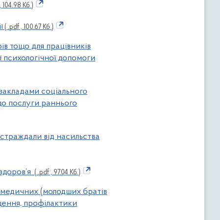
, 104.98 Кб )
ї
( .pdf , 100.67 Кб )
арів тощо для працівників
ї психологічної допомоги
, закладами соціального
до послуги раннього
остраждали від насильства
 здоров’я
( .pdf , 97.04 Кб )
р медичних (молодших братів
іщення, профілактики