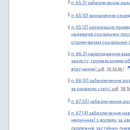
п. 65.3) забезпечення на
п. 65.10) визначення сере
п. 65.12) організація пров
надавачів соціальних пос
отримувачам соціальних 
п. 66.3) налагодження вза
захисту, громадськими о
втручання
( .pdf , 96.56 Кб )
п. 66.10) забезпечення р
за ознакою статі
( .pdf , 118.7
п. 67.35) забезпечення ро
п. 67.14) забезпечення н
медичних) з догляду за х
пролежнів, застійних пне