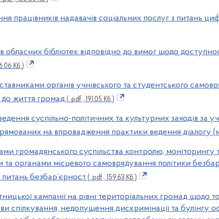
ння працівників надавачів соціальних послуг з питань ци
йтів обласних бібліотек відповідно до вимог щодо доступно
96.06 Кб )
едставниками органів учнівського та студентського само
х до життя громад
( .pdf , 191.05 Кб )
ведення суспільно-політичних та культурних заходів за у
прямованих на впровадження практики ведення діалогу (м
тами громадянського суспільства контролю, моніторингу т
 та органами місцевого самоврядування політики безбар
з питань безбар’єрност
( .pdf , 159.63 Кб )
ітницької кампанії на рівні територіальних громад щодо 
и спілкування, недопущення дискримінації та булінгу осіб