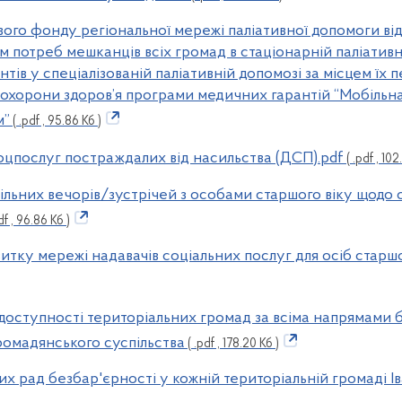
ового фонду регіональної мережі паліативної допомоги в
 потреб мешканців всіх громад в стаціонарній паліативні
тів у спеціалізованій паліативній допомозі за місцем їх
 охорони здоров’я програми медичних гарантій “Мобільн
м”
( .pdf , 95.86 Кб )
 соцпослуг постраждалих від насильства (ДСП).pdf
( .pdf , 102
пільних вечорів/зустрічей з особами старшого віку щодо 
df , 96.86 Кб )
витку мережі надавачів соціальних послуг для осіб старш
 доступності територіальних громад за всіма напрямами б
ромадянського суспільства
( .pdf , 178.20 Кб )
их рад безбар'єрності у кожній територіальній громаді І