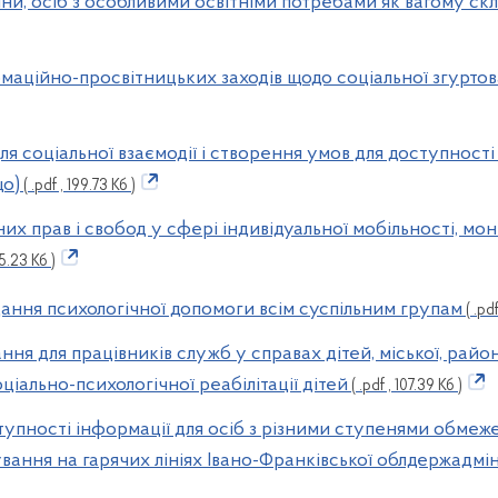
йни, осіб з особливими освітніми потребами як вагому скл
рмаційно-просвітницьких заходів щодо соціальної згуртов
для соціальної взаємодії і створення умов для доступності 
що)
( .pdf , 199.73 Кб )
вних прав і свобод у сфері індивідуальної мобільності, м
15.23 Кб )
адання психологічної допомоги всім суспільним групам
( .pdf
ння для працівників служб у справах дітей, міської, районн
ціально-психологічної реабілітації дітей
( .pdf , 107.39 Кб )
ступності інформації для осіб з різними ступенями обмеж
ування на гарячих лініях Івано-Франківської облдержадмін