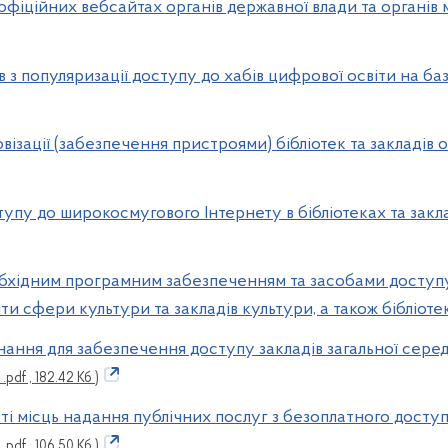
 офіційних вебсайтах органів державної влади та органів
в з популяризації доступу до хабів цифрової освіти на базі
візації (забезпечення пристроями) бібліотек та закладів
ступу до широкосмугового Інтернету в бібліотеках та зак
обхідним програмним забезпеченням та засобами доступу
іти сфери культури та закладів культури, а також бібліоте
нання для забезпечення доступу закладів загальної серед
 .pdf , 182.42 Кб )
ості місць надання публічних послуг з безоплатного досту
 .pdf , 106.50 Кб )