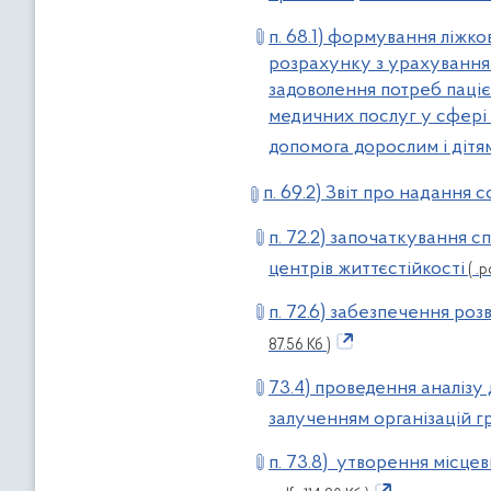
п. 68.1) формування ліжк
розрахунку з урахуванням
задоволення потреб пацієн
медичних послуг у сфері
допомога дорослим і дітя
п. 69.2) Звіт про надання
п. 72.2) започаткування с
центрів життєстійкості
( .p
п. 72.6) забезпечення роз
87.56 Кб )
73.4) проведення аналізу
залученням організацій г
п. 73.8) утворення місцев