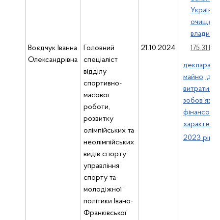
України 
очищенн
влади"
( .
Воєдчук Іванна
Головний
21.10.2024
175.31 Кб )
Олександрівна
спеціаліст
декларація
відділу
майно, дох
спортивно-
витрати і
масової
зобов`язан
роботи,
фінансово
розвитку
характеру 
олімпійських та
2023 рік
неолімпійських
видів спорту
управління
спорту та
молодіжної
політики Івано-
Франківської