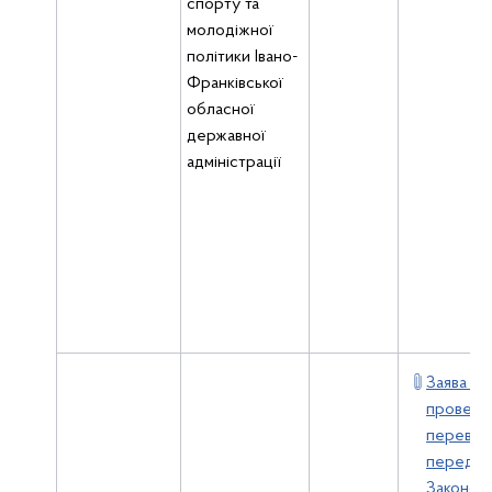
спорту та
молодіжної
політики Івано-
Франківської
обласної
державної
адміністрації
Заява пр
проведе
перевірк
передба
Законом