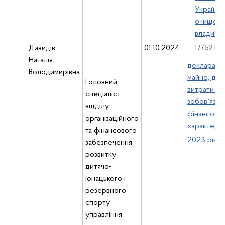
України 
очищенн
влади"
( .
Давидів
01.10.2024
177.52 Кб 
Наталія
декларація
Володимирівна
майно, дох
Головний
витрати і
спеціаліст
зобов`язан
відділу
фінансово
організаційного
характеру 
та фінансового
2023 рік
забезпечення,
розвитку
дитячо-
юнацького і
резервного
спорту
управління