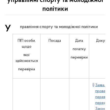
управлінні спорту та молодіжної
політики
Управління спорту та молодіжної політики
ПІП особи,
Посада
Дата
Докуме
щодо
початку
якої
перевірки
здійснюється
перевірка
Заява пр
проведе
перевірк
передба
Законом