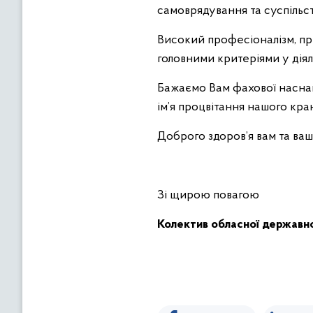
самоврядування та суспільст
Високий професіоналізм, пр
головними критеріями у діял
Бажаємо Вам фахової наснаги
ім’я процвітання нашого кра
Доброго здоров’я вам та ваш
Зі щирою повагою
Колектив обласної державно