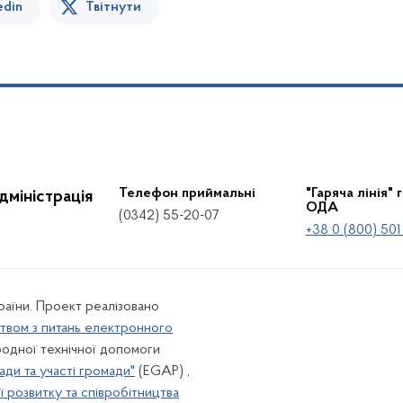
edin
Твітнути
Телефон приймальні
"Гаряча лінія" 
дміністрація
ОДА
(0342) 55-20-07
+38 0 (800) 501
країни. Проект реалізовано
твом з питань електронного
одної технічної допомоги
ади та участі громади"
(EGAP) ,
 розвитку та співробітництва