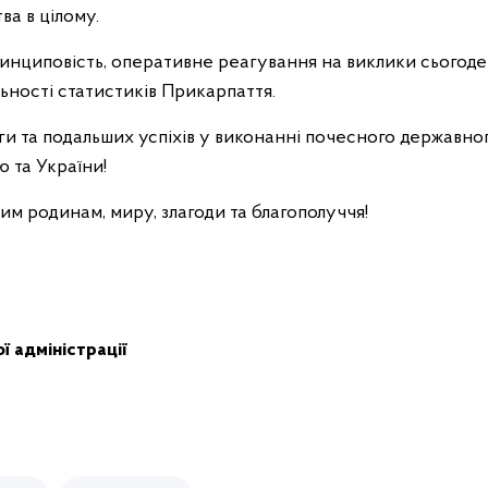
ва в цілому.
инциповість, оперативне реагування на виклики сьогоде
ьності статистиків Прикарпаття.
 та подальших успіхів у виконанні почесного державного
ю та України!
им родинам, миру, злагоди та благополуччя!
ї адміністрації