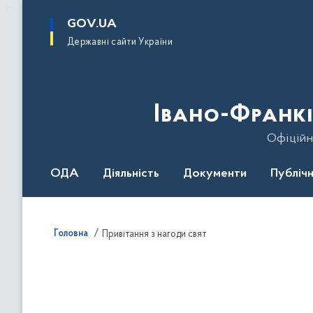
до
основного
GOV.UA
вмісту
Державні сайти України
Івано-Франкі
Офіційн
ОДА
Діяльність
Документи
Публічн
Головна
Привітання з нагоди свят