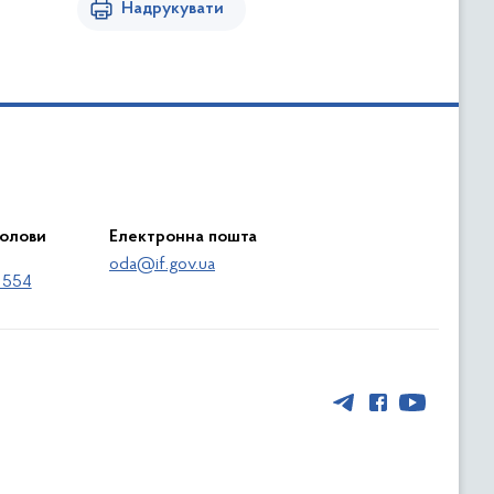
Надрукувати
голови
Електронна пошта
oda@if.gov.ua
 554