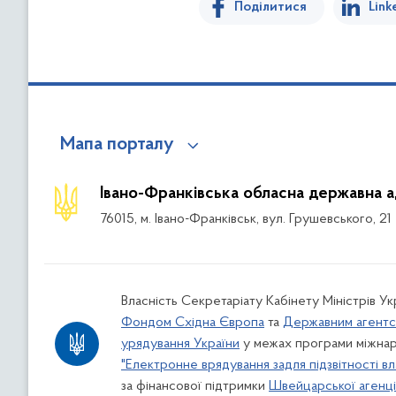
Поділитися
Link
Мапа порталу
Івано-Франківська обласна державна а
76015, м. Івано-Франківськ, вул. Грушевського, 21
Власність Секретаріату Кабінету Міністрів У
Фондом Східна Європа
та
Державним агентс
урядування України
у межах програми міжнар
"Електронне врядування задля підзвітності вл
за фінансової підтримки
Швейцарської агенції