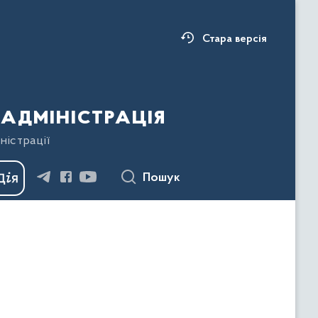
Стара версія
адміністрація
ністрації
Пошук