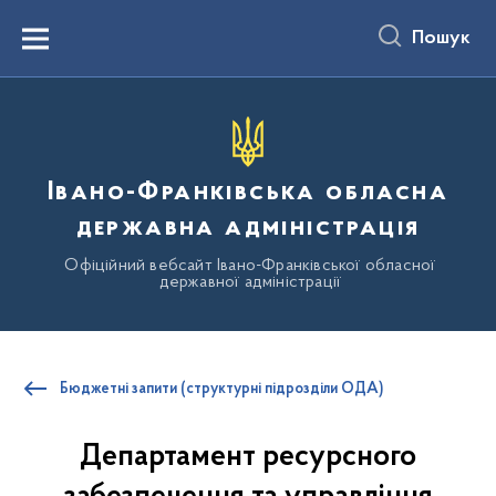
до
основного
Пошук
вмісту
Menu
Івано-Франківська обласна
державна адміністрація
Офіційний вебсайт Івано-Франківської обласної
державної адміністрації
Бюджетні запити (структурні підрозділи ОДА)
Департамент ресурсного