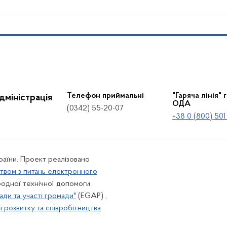
Телефон приймальні
"Гаряча лінія" 
дміністрація
ОДА
(0342) 55-20-07
+38 0 (800) 501
країни. Проект реалізовано
твом з питань електронного
одної технічної допомоги
ади та участі громади"
(EGAP) ,
 розвитку та співробітництва