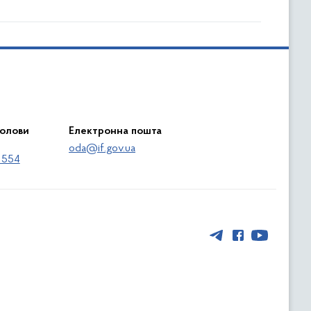
голови
Електронна пошта
oda@if.gov.ua
 554