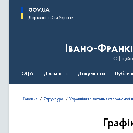
до
основного
GOV.UA
вмісту
Державні сайти України
Івано-Франкі
Офіційн
ОДА
Діяльність
Документи
Публічн
Головна
Структура
Управління з питань ветеранської 
Графі