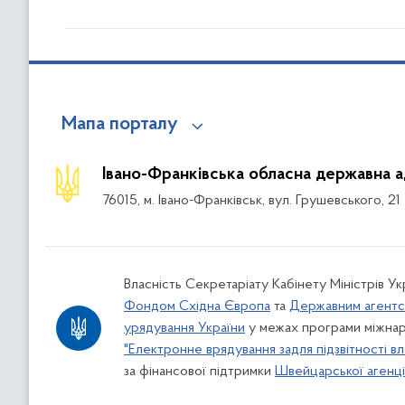
Мапа порталу
Івано-Франківська обласна державна а
76015, м. Івано-Франківськ, вул. Грушевського, 21
Власність Секретаріату Кабінету Міністрів У
Фондом Східна Європа
та
Державним агентс
урядування України
у межах програми міжнар
"Електронне врядування задля підзвітності вл
за фінансової підтримки
Швейцарської агенції