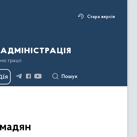
Стара версія
адміністрація
ністрації
Пошук
омадян