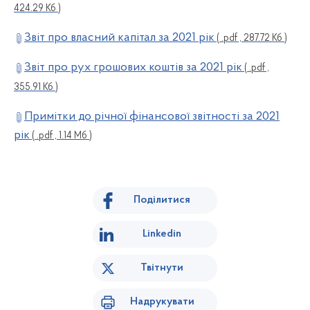
424.29 Кб )
Звіт про власний капітал за 2021 рік
( .pdf , 287.72 Кб )
Звіт про рух грошових коштів за 2021 рік
( .pdf ,
355.91 Кб )
Примітки до річної фінансової звітності за 2021
рік
( .pdf , 1.14 Мб )
Поділитися
Linkedin
Твітнути
Надрукувати