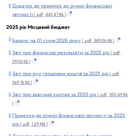
Додаток до приміток до річної фінансової
звітності
( .pdf , 440.47 Кб )
2025 рік Місцевий бюджет
Баланс на 01 січня 2026 року
( .pdf , 389.06 Кб )
Звіт про фінансові результати за 2025 рік
( .pdf ,
397.61 Кб )
Звіт про рух грошових коштів за 2025 рік
( .pdf ,
369.76 Кб )
Звіт про власний капітал за 2025 рік
( .pdf , 300.49 Кб
)
Примітки до річної фінансової звітності за 2025
рік
( .pdf , 1.29 Мб )