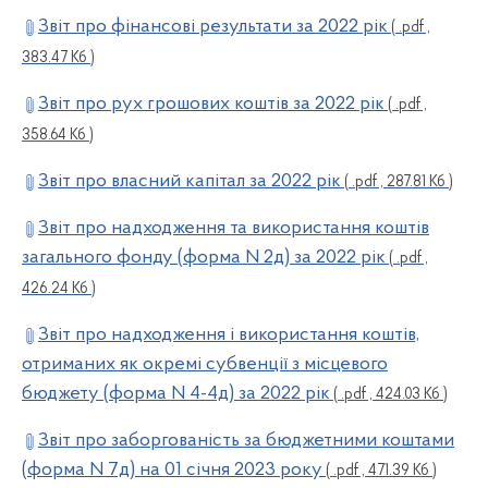
Звіт про фінансові результати за 2022 рік
( .pdf ,
383.47 Кб )
Звіт про рух грошових коштів за 2022 рік
( .pdf ,
358.64 Кб )
Звіт про власний капітал за 2022 рік
( .pdf , 287.81 Кб )
Звіт про надходження та використання коштів
загального фонду (форма N 2д) за 2022 рік
( .pdf ,
426.24 Кб )
Звіт про надходження і використання коштів,
отриманих як окремі субвенції з місцевого
бюджету (форма N 4-4д) за 2022 рік
( .pdf , 424.03 Кб )
Звіт про заборгованість за бюджетними коштами
(форма N 7д) на 01 січня 2023 року
( .pdf , 471.39 Кб )