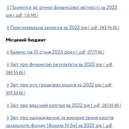
Примітки до річної фінансової звітності за 2022
рік
( .pdf , 1.16 Мб )
Пояснювальна записка за 2022 рік
( .pdf , 283.96 Кб )
Місцевий бюджет
Баланс на 01 січня 2023 року
( .pdf , 377.71 Кб )
Звіт про фінансові результати за 2022 рік
( .pdf ,
384.55 Кб )
Звіт про рух грошових коштів за 2022 рік
( .pdf ,
359.50 Кб )
Звіт про власний капітал за 2022 рік
( .pdf , 287.45 Кб )
Звіт про надходження та використання коштів
загального фонду (форма N 2м) за 2022 рік
( .pdf ,