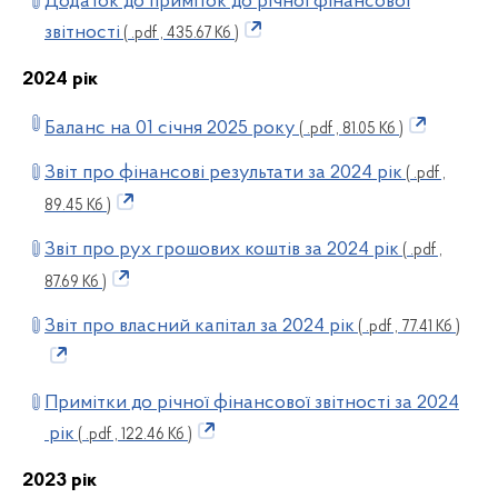
Додаток до приміток до річної фінансової
звітності
( .pdf , 435.67 Кб )
2024 рік
Баланс на 01 січня 2025 року
( .pdf , 81.05 Кб )
Звіт про фінансові результати за 2024 рік
( .pdf ,
89.45 Кб )
Звіт про рух грошових коштів за 2024 рік
( .pdf ,
87.69 Кб )
Звіт про власний капітал за 2024 рік
( .pdf , 77.41 Кб )
Примітки до річної фінансової звітності за 2024
рік
( .pdf , 122.46 Кб )
2023 рік