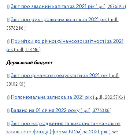
Звіт про власний капітал за 2021 рік
( .pdf , 287.61 Кб )
Звіт про рух грошових коштів за 2021 рік
( .pdf ,
357.62 Кб )
Примітки до річної фінансової звітності за 2021
рік
( .pdf , 1.13 Мб )
Державний бюджет
Звіт про фінансові результати за 2021 рік
( .pdf ,
381.02 Кб )
Пояснювальна записка за 2021 рік
( .pdf , 282.57 Кб )
Баланс на 01 січня 2022 року
( .pdf , 377.63 Кб )
Звіт про надходження та використання коштів
загального фонду (форма N 2м) за 2021 рік
( .pdf ,