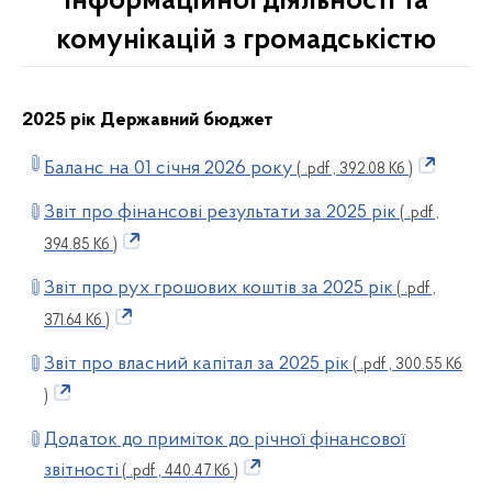
інформаційної діяльності та
комунікацій з громадськістю
2025 рік Державний бюджет
Баланс на 01 січня 2026 року
( .pdf , 392.08 Кб )
Звіт про фінансові результати за 2025 рік
( .pdf ,
394.85 Кб )
Звіт про рух грошових коштів за 2025 рік
( .pdf ,
371.64 Кб )
Звіт про власний капітал за 2025 рік
( .pdf , 300.55 Кб
)
Додаток до приміток до річної фінансової
звітності
( .pdf , 440.47 Кб )