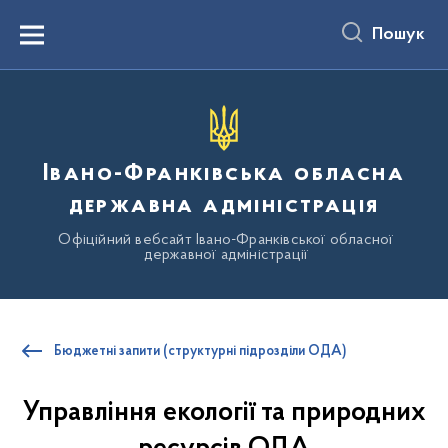
до
основного
Пошук
вмісту
Menu
Івано-Франківська обласна
державна адміністрація
Офіційний вебсайт Івано-Франківської обласної
державної адміністрації
Бюджетні запити (структурні підрозділи ОДА)
Управління екології та природних