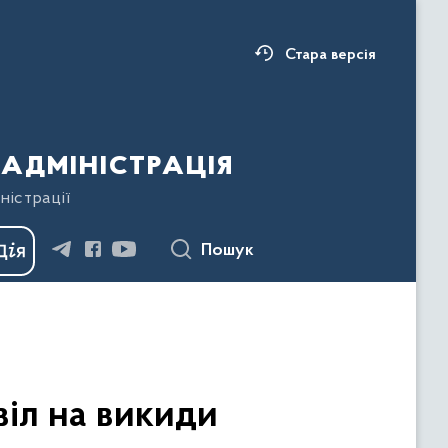
Стара версія
адміністрація
ністрації
Пошук
іл на викиди