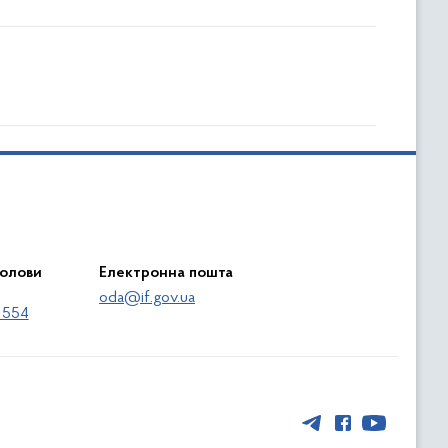
голови
Електронна пошта
oda@if.gov.ua
 554