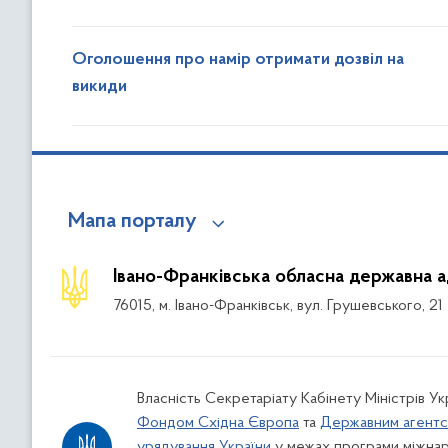
Оголошення про намір отримати дозвіл на
викиди
Мапа порталу
Івано-Франківська обласна державна а
76015, м. Івано-Франківськ, вул. Грушевського, 21
Власність Секретаріату Кабінету Міністрів У
Фондом Східна Європа
та
Державним агентс
урядування України
у межах програми міжнар