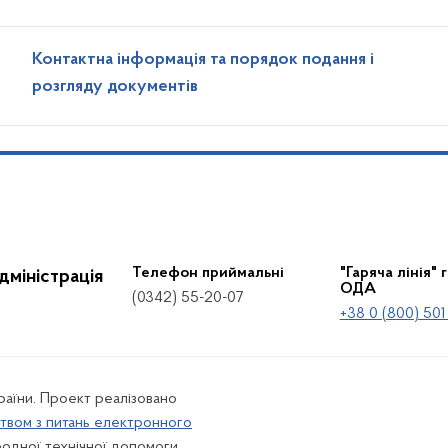
Контактна інформація та порядок подання і
розгляду документів
Телефон приймальні
"Гаряча лінія" 
дміністрація
ОДА
(0342) 55-20-07
+38 0 (800) 501
країни. Проект реалізовано
твом з питань електронного
одної технічної допомоги