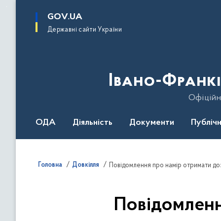
до
основного
GOV.UA
вмісту
Державні сайти України
Івано-Франкі
Офіційн
ОДА
Діяльність
Документи
Публічн
Головна
Довкілля
Повідомлення про намір отримати доз
Повідомленн