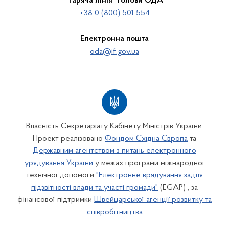
"Гаряча лінія" голови ОДА
+38 0 (800) 501 554
Електронна пошта
oda@if.gov.ua
Власність Секретаріату Кабінету Міністрів України.
Проект реалізовано
Фондом Східна Європа
та
Державним агентством з питань електронного
урядування України
у межах програми міжнародної
технічної допомоги
"Електронне врядування задля
підзвітності влади та участі громади"
(EGAP) , за
фінансової підтримки
Швейцарської агенції розвитку та
співробітництва