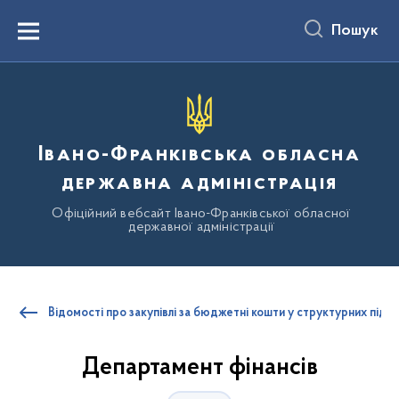
до
основного
Пошук
вмісту
Menu
Івано-Франківська обласна
державна адміністрація
Офіційний вебсайт Івано-Франківської обласної
державної адміністрації
Відомості про закупівлі за бюджетні кошти у структурних підр
Департамент фінансів