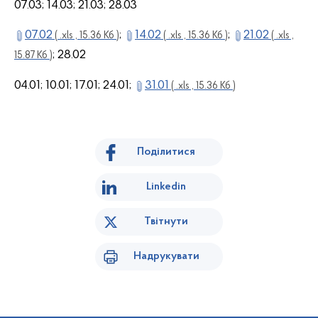
07.03; 14.03; 21.03; 28.03
07.02
;
14.02
;
21.02
( .xls , 15.36 Кб )
( .xls , 15.36 Кб )
( .xls ,
; 28.02
15.87 Кб )
04.01; 10.01; 17.01; 24.01;
31.01
( .xls , 15.36 Кб )
Поділитися
Linkedin
Твітнути
Надрукувати