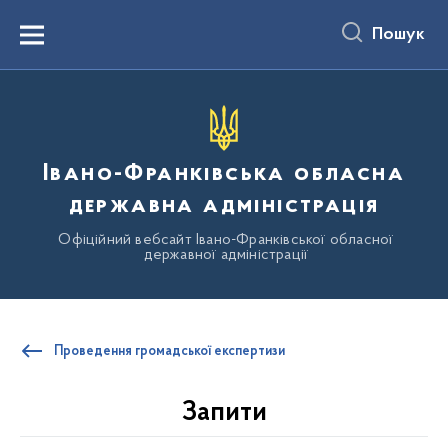
до
основного
Пошук
вмісту
Menu
Івано-Франківська обласна
державна адміністрація
Офіційний вебсайт Івано-Франківської обласної
державної адміністрації
Проведення громадської експертизи
Запити