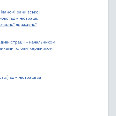
Івано-Франківської
ової адміністрації,
бласної державної
адміністрації – начальником
никами голови, керівником
ої) адміністрації за