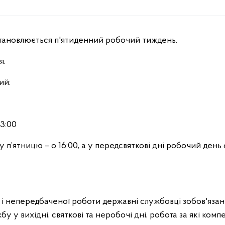
встановлюється п'ятиденний робочий тиждень.
я.
ий:
13:00
, у п’ятницю – о 16:00, а у передсвяткові дні робочий ден
 і непередбаченої роботи державні службовці зобов'яза
бу у вихідні, святкові та неробочі дні, робота за які ком