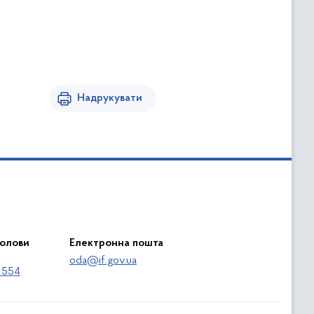
Надрукувати
голови
Електронна пошта
oda@if.gov.ua
 554