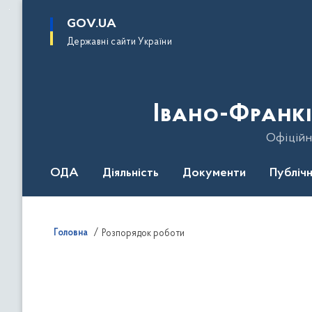
до
основного
GOV.UA
вмісту
Державні сайти України
Івано-Франкі
Офіційн
ОДА
Діяльність
Документи
Публічн
Головна
Розпорядок роботи