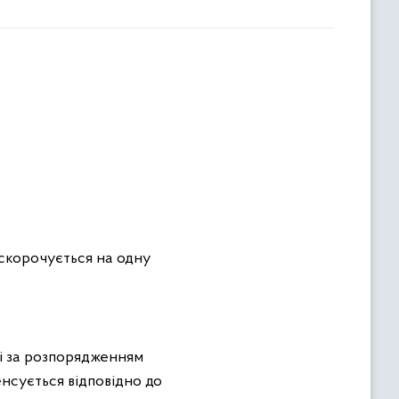
ь скорочується на одну
ні за розпорядженням
пенсується відповідно до