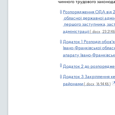
чинного трудового законода
Розпорядження ОДА від 2
обласної державної адміні
першого заступника, заст
адміністрації
( .docx , 23.21 Кб
Додаток 1 Розподіл обов'я
Івано-Франківської облас
апарату Івано-Франківськ
Додаток 2 до розпорядже
Додаток 3 Закріплення кер
районами
( .docx , 16.94 Кб )