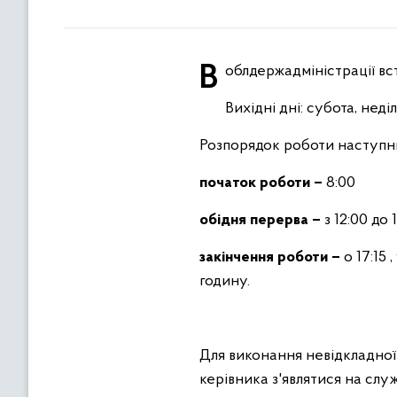
В облдержадміністрації 
Вихідні дні: субота, неділ
Розпорядок роботи наступн
початок роботи –
8:00
обідня перерва –
з 12:00 до 
закінчення роботи
–
о 17:15 
годину.
Для виконання невідкладної
керівника з'являтися на служ