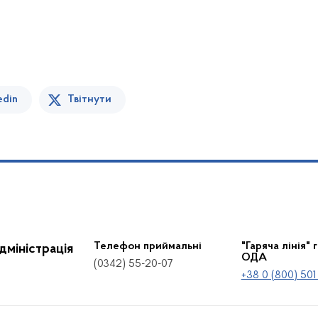
edin
Твітнути
Телефон приймальні
"Гаряча лінія" 
дміністрація
ОДА
(0342) 55-20-07
+38 0 (800) 501