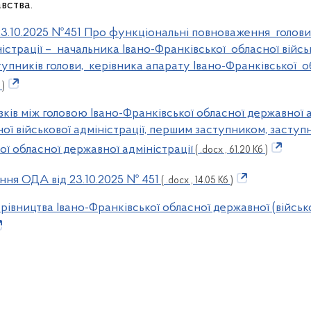
вства.
3.10.2025 №451 Про функціональні повноваження голови 
страції – начальника Івано-Франківської обласної військ
упників голови, керівника апарату Івано-Франківської о
 )
зків між головою Івано-Франківської обласної державної 
ної військової адміністрації, першим заступником, заступ
ої обласної державної адміністрації
( .docx , 61.20 Кб )
ння ОДА від 23.10.2025 № 451
( .docx , 14.05 Кб )
івництва Івано-Франківської обласної державної (військов