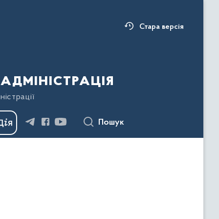
Стара версія
адміністрація
ністрації
Пошук