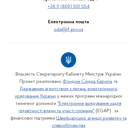
+38 0 (800) 501 554
Електронна пошта
oda@if.gov.ua
Власність Секретаріату Кабінету Міністрів України.
Проект реалізовано
Фондом Східна Європа
та
Державним агентством з питань електронного
урядування України
у межах програми міжнародної
технічної допомоги
"Електронне врядування задля
підзвітності влади та участі громади"
(EGAP) , за
фінансової підтримки
Швейцарської агенції розвитку та
співробітництва