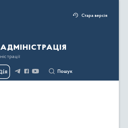
Стара версія
адміністрація
ністрації
Пошук