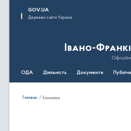
до
основного
GOV.UA
вмісту
Державні сайти України
Івано-Франкі
Офіційн
ОДА
Діяльність
Документи
Публічн
Головна
Економіка