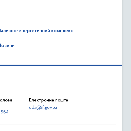
Паливно-енергетичний комплекс
Новини
голови
Електронна пошта
oda@if.gov.ua
 554