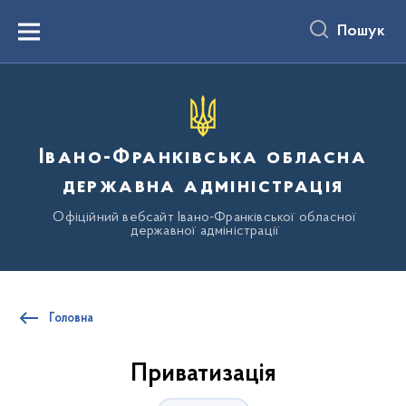
до
основного
Пошук
вмісту
Menu
Івано-Франківська обласна
державна адміністрація
Офіційний вебсайт Івано-Франківської обласної
державної адміністрації
Головна
Приватизація